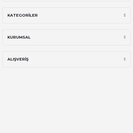
E... A... | 11/11/2025
KATEGORİLER
İlk defa alışveriş yaptım ve gayet
memnun kaldım
Ali Bilge Ertan | 11/09/2025
KURUMSAL
Hızlı ve güvenilir.
Onur Kerem Öztürk | 28/07/2025
ALIŞVERİŞ
kargo hızlı
mehmet yıldız | 19/06/2025
seiko astron kordon 7x52
Kamil Uğur | 15/06/2025
Merhaba bu saatin kırmızi olani var
mı
Abdulhamit Kalaycı | 13/06/2025