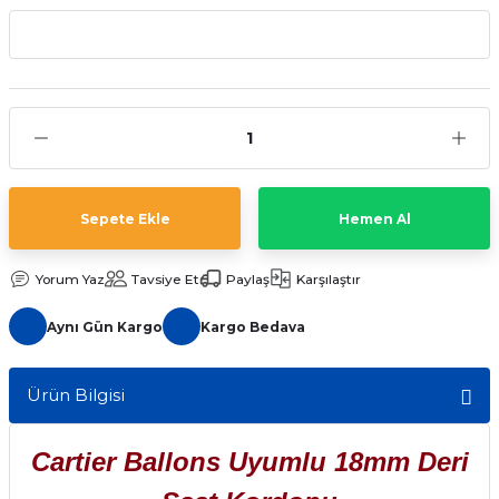
aat Pili
Sepete Ekle
Hemen Al
Yorum Yaz
Tavsiye Et
Paylaş
Karşılaştır
Aynı Gün Kargo
Kargo Bedava
Ürün Bilgisi
Cartier Ballons Uyumlu 18mm Deri