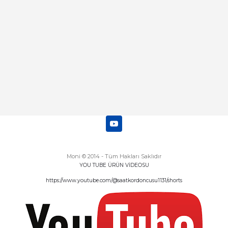
Deneyimini Paylaş
Diğer yorumları göster
Moni © 2014 - Tüm Hakları Saklıdır
YOU TUBE ÜRÜN VİDEOSU
https://www.youtube.com/@saatkordoncusu1131/shorts