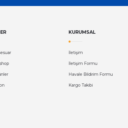
LER
KURUMSAL
sesuar
İletişim
shop
İletişim Formu
ünler
Havale Bildirim Formu
fon
Kargo Takibi