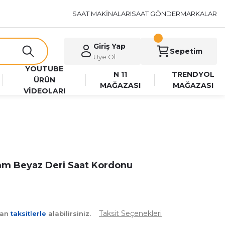
SAAT MAKİNALARI
SAAT GÖNDER
MARKALAR
Giriş Yap
Sepetim
Üye Ol
YOUTUBE
N 11
TRENDYOL
ÜRÜN
MAĞAZASI
MAĞAZASI
VİDEOLARI
m Beyaz Deri Saat Kordonu
Taksit Seçenekleri
yan
taksitlerle
alabilirsiniz.