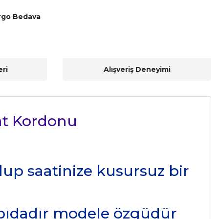
rgo Bedava
ri
Alışveriş Deneyimi
at Kordonu
lup saatinize kusursuz bir
apıdadır modele özgüdür