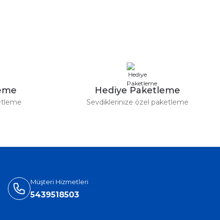
leme
Hediye Paketleme
etleme
Sevdiklerinize özel paketleme
Müşteri Hizmetleri
5439518503