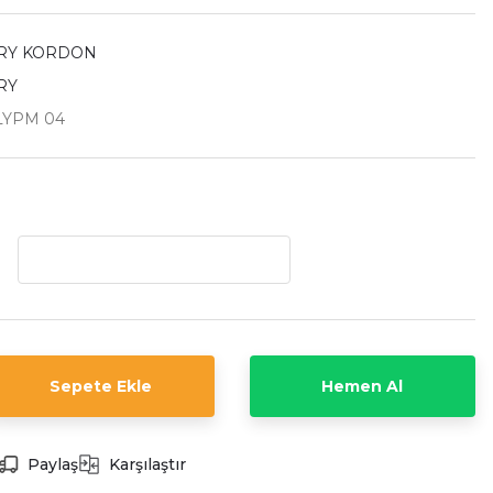
RY KORDON
RY
YPM 04
Sepete Ekle
Hemen Al
Paylaş
Karşılaştır