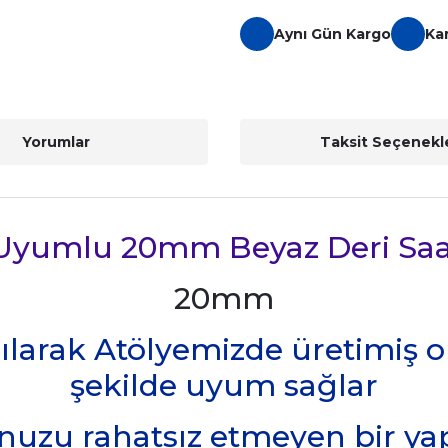
Aynı Gün Kargo
Ka
Yorumlar
Taksit Seçenekle
Uyumlu 20mm Beyaz Deri Sa
20mm
nılarak Atölyemizde üretimiş o
şekilde uyum sağlar
nuzu rahatsız etmeyen bir y