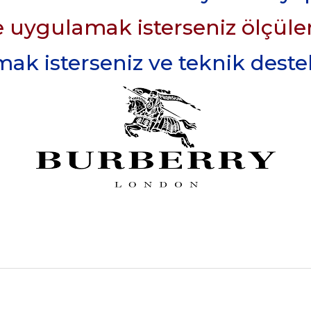
 uygulamak isterseniz ölçüler 
k isterseniz ve teknik destek 
rdımcı oldular hızlı ve keyifli bi
tiş kaliteli