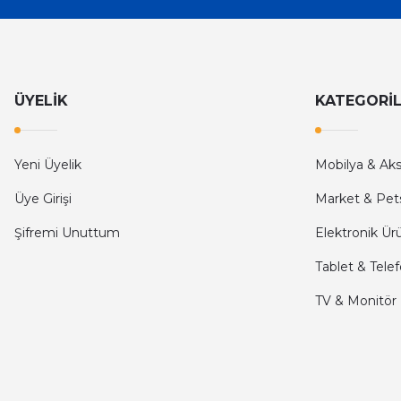
İlk defa alışveriş yaptım ve gayet memnun kaldım
Ali Bilge Ertan | 11/09/2025
Hızlı ve güvenilir.
ÜYELİK
KATEGORİ
Onur Kerem Öztürk | 28/07/2025
kargo hızlı
Yeni Üyelik
Mobilya & Ak
mehmet yıldız | 19/06/2025
Üye Girişi
Market & Pet
Şifremi Unuttum
Elektronik Ür
seiko astron kordon 7x52
Tablet & Tele
Kamil Uğur | 15/06/2025
TV & Monitör
Merhaba bu saatin kırmızi olani var mı
Abdulhamit Kalaycı | 13/06/2025