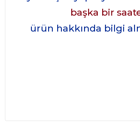
başka bir saate
ürün hakkında bilgi alma
Alışveriş sürecim hızlı oldu hem whatsaptan hemde site üstünden çok ya
alışveriş oldu özellikle bekledigimden iyi bir ürün geldi fiyatına göre mü