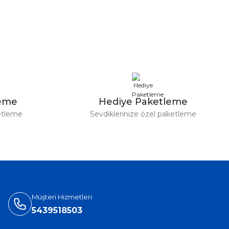
leme
Hediye Paketleme
etleme
Sevdiklerinize özel paketleme
Müşteri Hizmetleri
5439518503