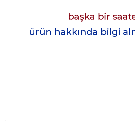
başka bir saate
ürün hakkında bilgi alma
Alışveriş sürecim hızlı oldu hem whatsaptan hemde site üstünden çok ya