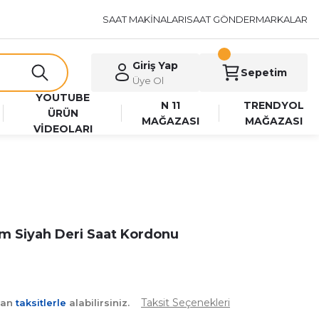
SAAT MAKİNALARI
SAAT GÖNDER
MARKALAR
Giriş Yap
Sepetim
Üye Ol
YOUTUBE
N 11
TRENDYOL
ÜRÜN
MAĞAZASI
MAĞAZASI
VİDEOLARI
m Siyah Deri Saat Kordonu
Taksit Seçenekleri
yan
taksitlerle
alabilirsiniz.