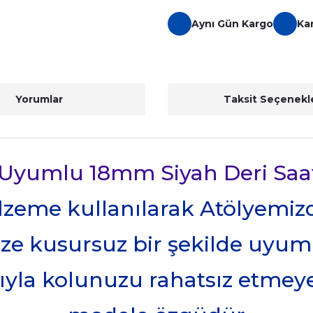
Aynı Gün Kargo
Ka
Yorumlar
Taksit Seçenekle
 Uyumlu 18mm Siyah Deri Saa
alzeme kullanılarak Atölyemiz
ize kusursuz bir şekilde uyum
yla kolunuzu rahatsız etmeye