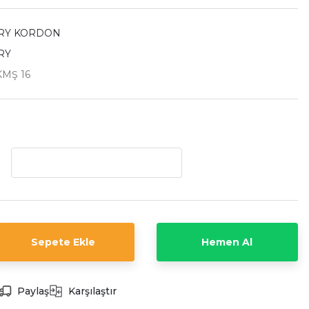
RY KORDON
RY
KMŞ 16
Sepete Ekle
Hemen Al
Paylaş
Karşılaştır