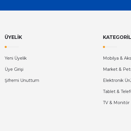
İlk defa alışveriş yaptım ve gayet memnun kaldım
Ali Bilge Ertan | 11/09/2025
Hızlı ve güvenilir.
ÜYELİK
KATEGORİ
Onur Kerem Öztürk | 28/07/2025
kargo hızlı
Yeni Üyelik
Mobilya & Ak
mehmet yıldız | 19/06/2025
Üye Girişi
Market & Pet
Şifremi Unuttum
Elektronik Ür
seiko astron kordon 7x52
Tablet & Tele
Kamil Uğur | 15/06/2025
TV & Monitör
Merhaba bu saatin kırmızi olani var mı
Abdulhamit Kalaycı | 13/06/2025