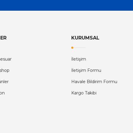
LER
KURUMSAL
sesuar
İletişim
shop
İletişim Formu
ünler
Havale Bildirim Formu
fon
Kargo Takibi