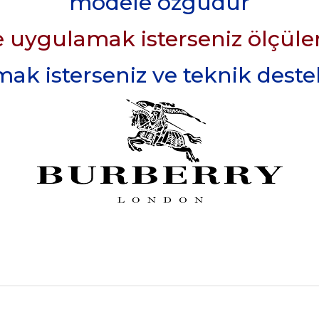
modele özgüdür
 uygulamak isterseniz ölçüler 
k isterseniz ve teknik destek 
rdımcı oldular hızlı ve keyifli bi