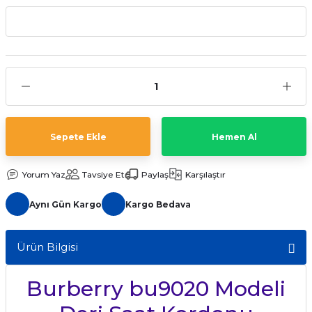
aat Pili
Sepete Ekle
Hemen Al
Yorum Yaz
Tavsiye Et
Paylaş
Karşılaştır
Aynı Gün Kargo
Kargo Bedava
Ürün Bilgisi
Burberry bu9020 Modeli