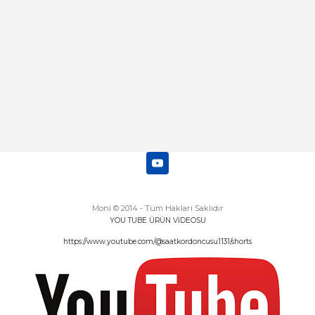
Deneyimini Paylaş
Diğer yorumları göster
Moni © 2014 - Tüm Hakları Saklıdır
YOU TUBE ÜRÜN VİDEOSU
https://www.youtube.com/@saatkordoncusu1131/shorts