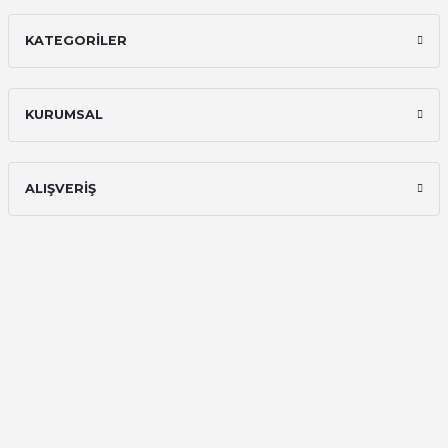
KATEGORİLER
İlk defa alışveriş yaptım ve gayet
memnun kaldım
Ali Bilge Ertan | 11/09/2025
KURUMSAL
Hızlı ve güvenilir.
Onur Kerem Öztürk | 28/07/2025
ALIŞVERİŞ
kargo hızlı
mehmet yıldız | 19/06/2025
seiko astron kordon 7x52
Kamil Uğur | 15/06/2025
Merhaba bu saatin kırmızi olani var
mı
Abdulhamit Kalaycı | 13/06/2025