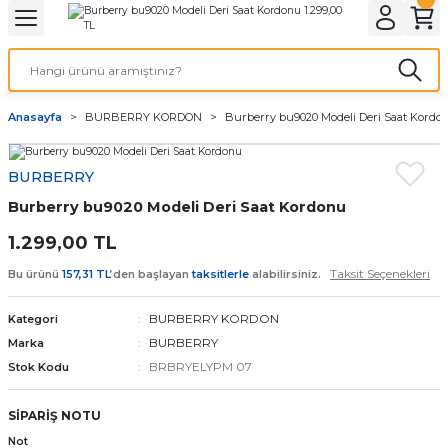
Geri Dön
Geri Dön
Geri Dön
Geri Dön
A & ELEKTİRİK
li ve Cihaz Pilleri
etleri
at Kordon Çeşitleri
AYDINLATMA & ELEKTRİK
Anasayfa
BURBERRY KORDON
Burberry bu9020 Modeli Deri Saat Kordo
 ELEKTRİK
İL ÇEŞİTLERİ
aat kordonları
AYDINLATMA
BURBERRY
LERİ
İL ÇEŞİTLERİ
t Kordonları
BİLGİSAYAR
Burberry bu9020 Modeli Deri Saat Kordonu
ESUARLARI
 PİL ÇEŞİTLERİ
aat Kordonu
OFİS MALZEMELERİ
1.299,00 TL
Taksit Seçenekleri
Bu ürünü
157,31 TL
’den başlayan
taksitlerle
alabilirsiniz.
 Örme saat kordonu
BURBERRY KORDON
Kategori
leri
ordonu
BURBERRY
Marka
BRBRYELYPM 07
Stok Kodu
i
i Saat Kordonları
SİPARİŞ NOTU
eri
Not