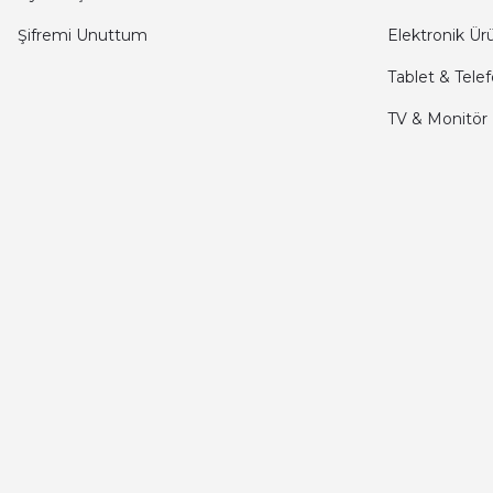
Şifremi Unuttum
Elektronik Ür
seiko astron kordon 7x52
Tablet & Tele
Kamil Uğur | 15/06/2025
TV & Monitör
Merhaba bu saatin kırmızi olani var mı
Abdulhamit Kalaycı | 13/06/2025
Deneyimini Paylaş