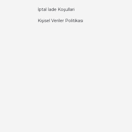
İptal İade Koşullari
Kişisel Veriler Politikası
Diğer yorumları göster