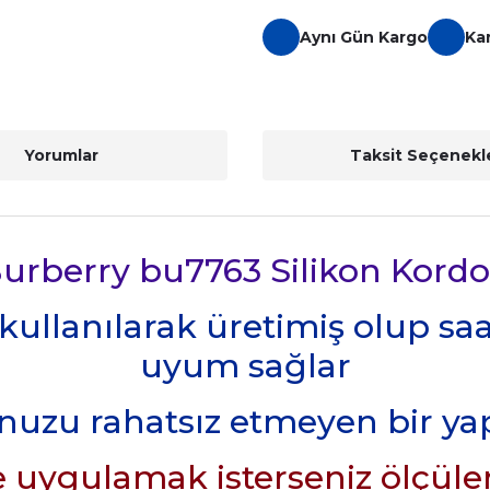
Aynı Gün Kargo
Ka
Yorumlar
Taksit Seçenekle
urberry bu7763 Silikon Kord
 kullanılarak üretimiş olup sa
uyum sağlar
nuzu rahatsız etmeyen bir y
 uygulamak isterseniz ölçüler 