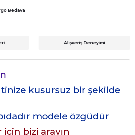
rgo Bedava
ri
Alışveriş Deneyimi
on
atinize kusursuz bir şekilde
apıdadır modele özgüdür
için bizi arayın