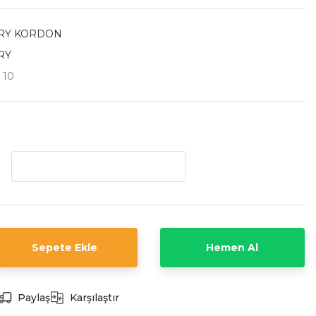
RY KORDON
RY
 10
Sepete Ekle
Hemen Al
Paylaş
Karşılaştır