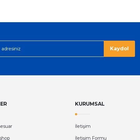
ümü var. Çok rahat ve hafif. Bileğimi
acak...
Kaydol
LER
KURUMSAL
sesuar
İletişim
shop
İletişim Formu