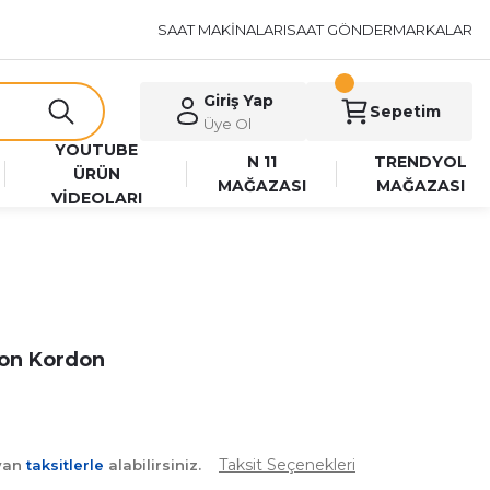
SAAT MAKİNALARI
SAAT GÖNDER
MARKALAR
Giriş Yap
Sepetim
Üye Ol
YOUTUBE
N 11
TRENDYOL
ÜRÜN
MAĞAZASI
MAĞAZASI
VİDEOLARI
kon Kordon
Taksit Seçenekleri
ayan
taksitlerle
alabilirsiniz.