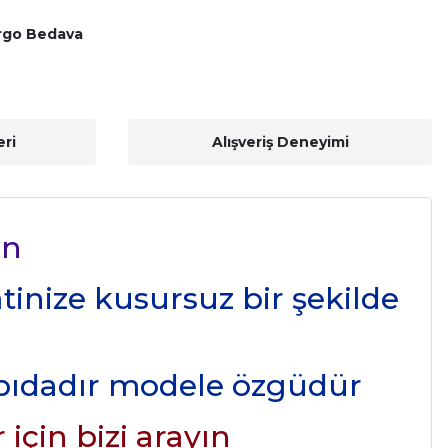
rgo Bedava
ri
Alışveriş Deneyimi
on
atinize kusursuz bir şekilde
apıdadır modele özgüdür
için bizi arayın