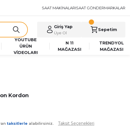
SAAT MAKİNALARI
SAAT GÖNDER
MARKALAR
Giriş Yap
Sepetim
Üye Ol
YOUTUBE
N 11
TRENDYOL
ÜRÜN
MAĞAZASI
MAĞAZASI
VİDEOLARI
kon Kordon
Taksit Seçenekleri
ayan
taksitlerle
alabilirsiniz.