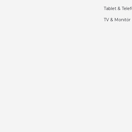
Tablet & Tele
Kamil Uğur | 15/06/2025
TV & Monitör
Merhaba bu saatin kırmızi olani var mı
Abdulhamit Kalaycı | 13/06/2025
Deneyimini Paylaş