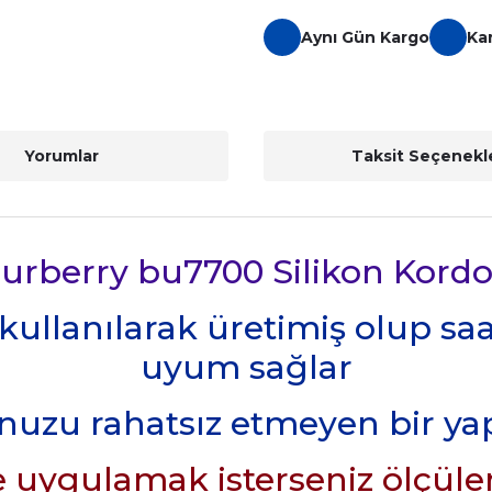
Aynı Gün Kargo
Ka
Yorumlar
Taksit Seçenekle
urberry bu7700 Silikon Kord
 kullanılarak üretimiş olup sa
uyum sağlar
nuzu rahatsız etmeyen bir y
 uygulamak isterseniz ölçüler 