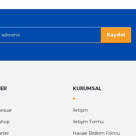
ümü var. Çok rahat ve hafif. Bileğimi
acak...
Kaydol
LER
KURUMSAL
sesuar
İletişim
shop
İletişim Formu
ünler
Havale Bildirim Formu