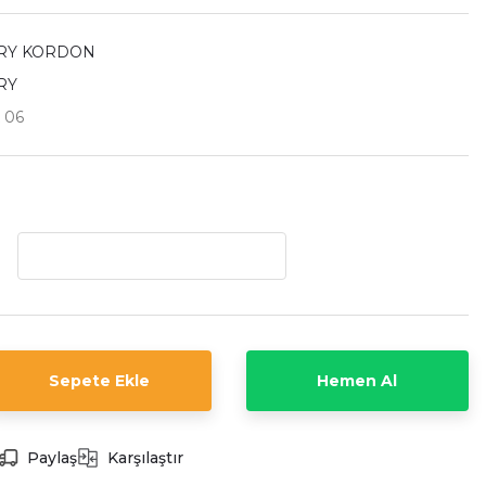
RY KORDON
RY
 06
Sepete Ekle
Hemen Al
Paylaş
Karşılaştır