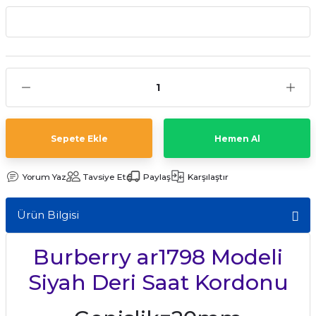
aat Pili
Sepete Ekle
Hemen Al
Yorum Yaz
Tavsiye Et
Paylaş
Karşılaştır
Ürün Bilgisi
Burberry ar1798 Modeli
Siyah Deri Saat Kordonu