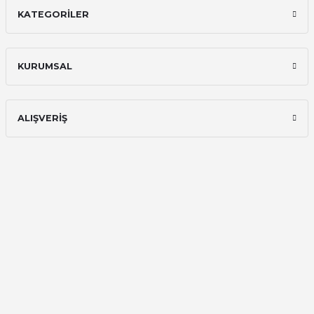
KATEGORİLER
İlk defa alışveriş yaptım ve gayet
memnun kaldım
Ali Bilge Ertan | 11/09/2025
KURUMSAL
Hızlı ve güvenilir.
Onur Kerem Öztürk | 28/07/2025
ALIŞVERİŞ
kargo hızlı
mehmet yıldız | 19/06/2025
seiko astron kordon 7x52
Kamil Uğur | 15/06/2025
Merhaba bu saatin kırmızi olani var
mı
Abdulhamit Kalaycı | 13/06/2025