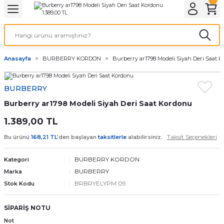
Geri Dön
Geri Dön
Geri Dön
Geri Dön
A & ELEKTİRİK
li ve Cihaz Pilleri
etleri
at Kordon Çeşitleri
AYDINLATMA & ELEKTRİK
Anasayfa
BURBERRY KORDON
Burberry ar1798 Modeli Siyah Deri Saat 
 ELEKTRİK
İL ÇEŞİTLERİ
aat kordonları
AYDINLATMA
BURBERRY
LERİ
İL ÇEŞİTLERİ
t Kordonları
BİLGİSAYAR
Burberry ar1798 Modeli Siyah Deri Saat Kordonu
ESUARLARI
 PİL ÇEŞİTLERİ
aat Kordonu
OFİS MALZEMELERİ
1.389,00 TL
Taksit Seçenekleri
Bu ürünü
168,21 TL
’den başlayan
taksitlerle
alabilirsiniz.
 Örme saat kordonu
BURBERRY KORDON
Kategori
leri
ordonu
BURBERRY
Marka
BRBRYELYPM 09
Stok Kodu
i
i Saat Kordonları
SİPARİŞ NOTU
eri
Not