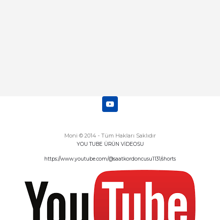
Deneyimini Paylaş
Diğer yorumları göster
Moni © 2014 - Tüm Hakları Saklıdır
YOU TUBE ÜRÜN VİDEOSU
https://www.youtube.com/@saatkordoncusu1131/shorts