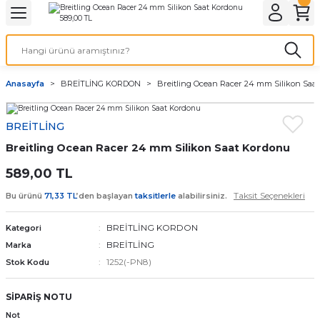
Geri Dön
Geri Dön
Geri Dön
Geri Dön
A & ELEKTİRİK
li ve Cihaz Pilleri
etleri
at Kordon Çeşitleri
AYDINLATMA & ELEKTRİK
Anasayfa
BREİTLİNG KORDON
Breitling Ocean Racer 24 mm Silikon Saa
 ELEKTRİK
İL ÇEŞİTLERİ
aat kordonları
AYDINLATMA
BREİTLİNG
LERİ
İL ÇEŞİTLERİ
t Kordonları
BİLGİSAYAR
Breitling Ocean Racer 24 mm Silikon Saat Kordonu
ESUARLARI
 PİL ÇEŞİTLERİ
aat Kordonu
OFİS MALZEMELERİ
589,00 TL
Taksit Seçenekleri
Bu ürünü
71,33 TL
’den başlayan
taksitlerle
alabilirsiniz.
 Örme saat kordonu
BREİTLİNG KORDON
Kategori
leri
ordonu
BREİTLİNG
Marka
1252(-PN8)
Stok Kodu
i
i Saat Kordonları
SİPARİŞ NOTU
eri
Not