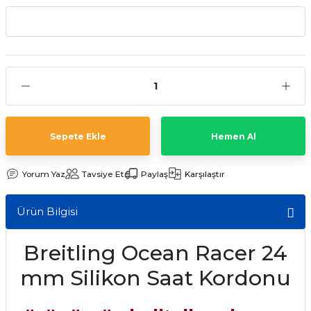
aat Pili
Sepete Ekle
Hemen Al
Yorum Yaz
Tavsiye Et
Paylaş
Karşılaştır
Ürün Bilgisi
Breitling Ocean Racer 24
mm Silikon Saat Kordonu