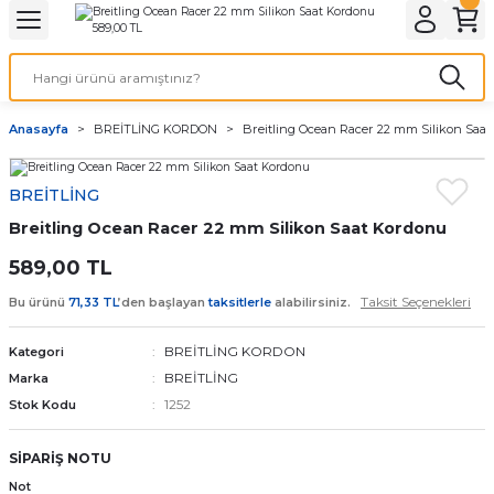
Geri Dön
Geri Dön
Geri Dön
Geri Dön
A & ELEKTİRİK
li ve Cihaz Pilleri
etleri
at Kordon Çeşitleri
AYDINLATMA & ELEKTRİK
Anasayfa
BREİTLİNG KORDON
Breitling Ocean Racer 22 mm Silikon Saa
 ELEKTRİK
İL ÇEŞİTLERİ
aat kordonları
AYDINLATMA
BREİTLİNG
LERİ
İL ÇEŞİTLERİ
t Kordonları
BİLGİSAYAR
Breitling Ocean Racer 22 mm Silikon Saat Kordonu
ESUARLARI
 PİL ÇEŞİTLERİ
aat Kordonu
OFİS MALZEMELERİ
589,00 TL
Taksit Seçenekleri
Bu ürünü
71,33 TL
’den başlayan
taksitlerle
alabilirsiniz.
 Örme saat kordonu
BREİTLİNG KORDON
Kategori
leri
ordonu
BREİTLİNG
Marka
1252
Stok Kodu
i
i Saat Kordonları
SİPARİŞ NOTU
eri
Not