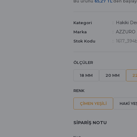
Bu ürünü
65,27 TL
’den başla
Hakiki Der
Kategori
AZZURO
Marka
1617_394
Stok Kodu
ÖLÇÜLER
18 MM
20 MM
2
RENK
ÇİMEN YEŞİLİ
HAKİ YE
SİPARİŞ NOTU