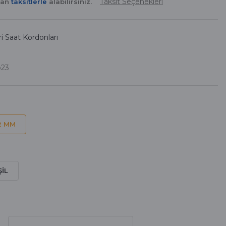
Taksit Seçenekleri
yan
taksitlerle
alabilirsiniz.
i Saat Kordonları
b23
2 MM
ŞİL