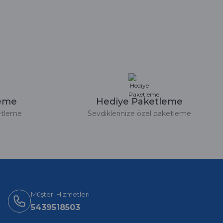
leme
Hediye Paketleme
etleme
Sevdiklerinize özel paketleme
Müşteri Hizmetleri
5439518503