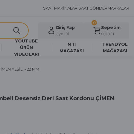
SAAT MAKİNALARI
SAAT GÖNDER
MARKALAR
0
Giriş Yap
Sepetim
Üye Ol
0,00 TL
YOUTUBE
N 11
TRENDYOL
ÜRÜN
MAĞAZASI
MAĞAZASI
VİDEOLARI
ÇİMEN YEŞİLİ - 22 MM
mbeli Desensiz Deri Saat Kordonu ÇİMEN