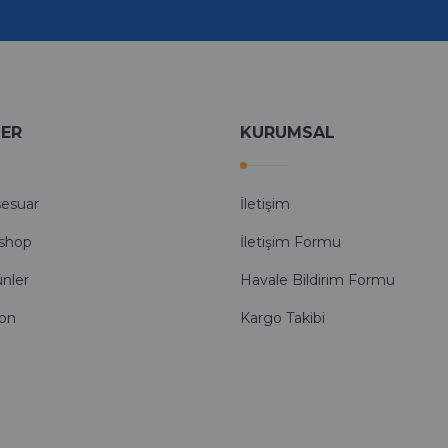
LER
KURUMSAL
sesuar
İletişim
shop
İletişim Formu
ünler
Havale Bildirim Formu
fon
Kargo Takibi