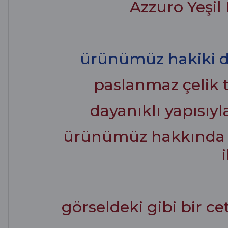
Azzuro Yeşil
ürünümüz hakiki de
paslanmaz çelik t
dayanıklı yapısıy
ürünümüz hakkında det
görseldeki gibi bir ce