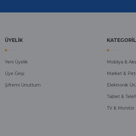
İlk defa alışveriş yaptım ve gayet memnun kaldım
Ali Bilge Ertan | 11/09/2025
Hızlı ve güvenilir.
ÜYELİK
KATEGORİ
Onur Kerem Öztürk | 28/07/2025
kargo hızlı
Yeni Üyelik
Mobilya & Ak
mehmet yıldız | 19/06/2025
Üye Girişi
Market & Pet
Şifremi Unuttum
Elektronik Ür
seiko astron kordon 7x52
Tablet & Tele
Kamil Uğur | 15/06/2025
TV & Monitör
Merhaba bu saatin kırmızi olani var mı
Abdulhamit Kalaycı | 13/06/2025