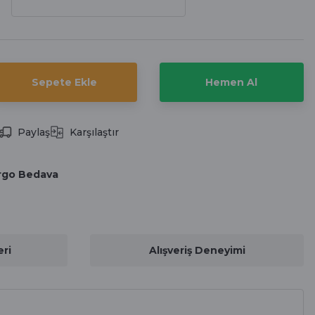
Sepete Ekle
Hemen Al
Paylaş
Karşılaştır
rgo Bedava
ri
Alışveriş Deneyimi