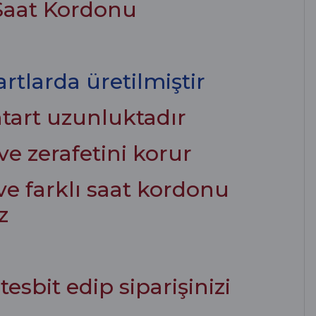
 Saat Kordonu
tlarda üretilmiştir
ntart uzunluktadır
e zerafetini korur
ve farklı saat kordonu
z
esbit edip siparişinizi