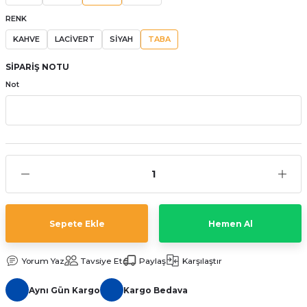
aat Pili
RENK
KAHVE
LACİVERT
SİYAH
TABA
SİPARİŞ NOTU
Not
Sepete Ekle
Hemen Al
Yorum Yaz
Tavsiye Et
Paylaş
Karşılaştır
Aynı Gün Kargo
Kargo Bedava