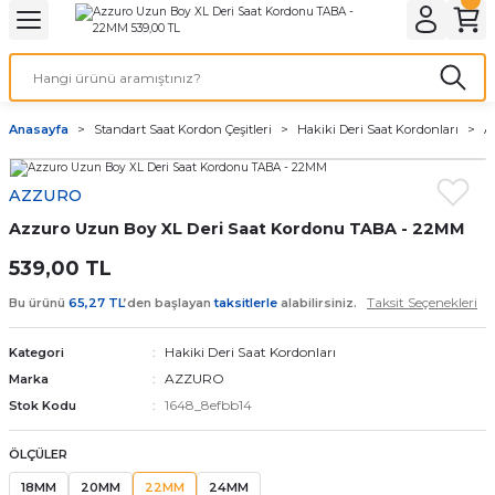
Geri Dön
Geri Dön
Geri Dön
Geri Dön
A & ELEKTİRİK
li ve Cihaz Pilleri
etleri
at Kordon Çeşitleri
AYDINLATMA & ELEKTRİK
Anasayfa
Standart Saat Kordon Çeşitleri
Hakiki Deri Saat Kordonları
A
 ELEKTRİK
İL ÇEŞİTLERİ
aat kordonları
AYDINLATMA
AZZURO
LERİ
İL ÇEŞİTLERİ
t Kordonları
BİLGİSAYAR
Azzuro Uzun Boy XL Deri Saat Kordonu TABA - 22MM
ESUARLARI
 PİL ÇEŞİTLERİ
aat Kordonu
OFİS MALZEMELERİ
539,00 TL
Taksit Seçenekleri
Bu ürünü
65,27 TL
’den başlayan
taksitlerle
alabilirsiniz.
 Örme saat kordonu
Hakiki Deri Saat Kordonları
Kategori
leri
ordonu
AZZURO
Marka
1648_8efbb14
Stok Kodu
i
i Saat Kordonları
ÖLÇÜLER
eri
18MM
20MM
22MM
24MM