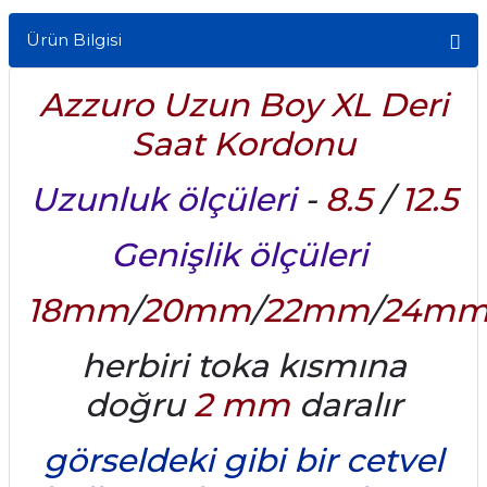
Ürün Bilgisi
Azzuro Uzun Boy XL Deri
Saat Kordonu
Uzunluk ölçüleri
-
8.5
/
12.5
Genişlik ölçüleri
18mm
/
20mm
/
22mm
/
24m
herbiri toka kısmına
doğru
2 mm
daralır
görseldeki gibi bir cetvel