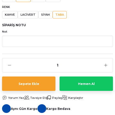
aat Pili
RENK
KAHVE
LACİVERT
SİYAH
TABA
SİPARİŞ NOTU
Not
Sepete Ekle
Hemen Al
Yorum Yaz
Tavsiye Et
Paylaş
Karşılaştır
Aynı Gün Kargo
Kargo Bedava