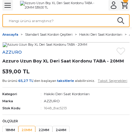
Geri Dön
Geri Dön
Geri Dön
Geri Dön
A & ELEKTİRİK
li ve Cihaz Pilleri
etleri
at Kordon Çeşitleri
AYDINLATMA & ELEKTRİK
Anasayfa
Standart Saat Kordon Çeşitleri
Hakiki Deri Saat Kordonları
A
 ELEKTRİK
İL ÇEŞİTLERİ
aat kordonları
AYDINLATMA
AZZURO
LERİ
İL ÇEŞİTLERİ
t Kordonları
BİLGİSAYAR
Azzuro Uzun Boy XL Deri Saat Kordonu TABA - 20MM
ESUARLARI
 PİL ÇEŞİTLERİ
aat Kordonu
OFİS MALZEMELERİ
539,00 TL
Taksit Seçenekleri
Bu ürünü
65,27 TL
’den başlayan
taksitlerle
alabilirsiniz.
 Örme saat kordonu
Hakiki Deri Saat Kordonları
Kategori
leri
ordonu
AZZURO
Marka
1648_8ac5213
Stok Kodu
i
i Saat Kordonları
ÖLÇÜLER
eri
18MM
20MM
22MM
24MM