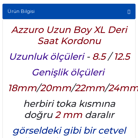
Ürün Bilgisi
Azzuro Uzun Boy XL Deri
Saat Kordonu
Uzunluk ölçüleri
-
8.5
/
12.5
Genişlik ölçüleri
18mm
/
20mm
/
22mm
/
24m
herbiri toka kısmına
doğru
2 mm
daralır
görseldeki gibi bir cetvel