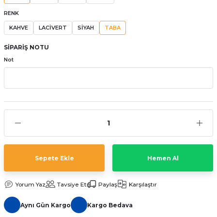
aat Pili
RENK
KAHVE
LACİVERT
SİYAH
TABA
SİPARİŞ NOTU
Not
Sepete Ekle
Hemen Al
Yorum Yaz
Tavsiye Et
Paylaş
Karşılaştır
Aynı Gün Kargo
Kargo Bedava