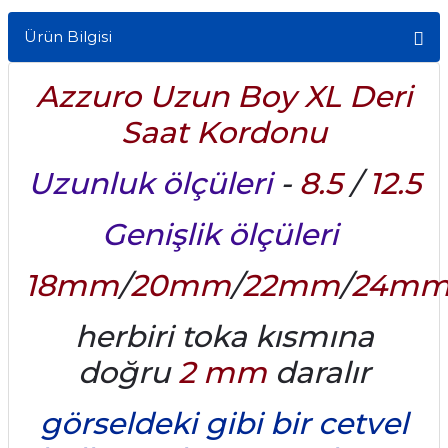
Ürün Bilgisi
Azzuro Uzun Boy XL Deri
Saat Kordonu
Uzunluk ölçüleri
-
8.5
/
12.5
Genişlik ölçüleri
18mm
/
20mm
/
22mm
/
24m
herbiri toka kısmına
doğru
2 mm
daralır
görseldeki gibi bir cetvel