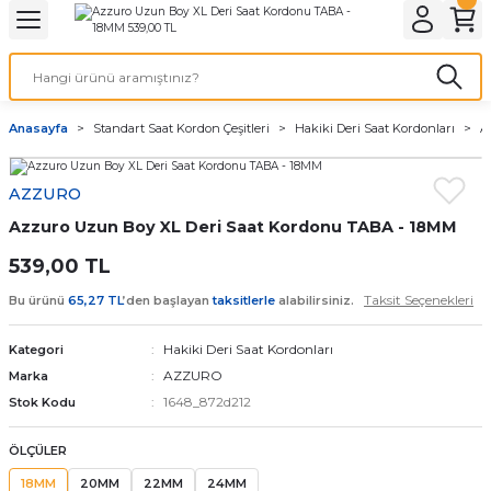
Geri Dön
Geri Dön
Geri Dön
Geri Dön
A & ELEKTİRİK
li ve Cihaz Pilleri
etleri
at Kordon Çeşitleri
AYDINLATMA & ELEKTRİK
Anasayfa
Standart Saat Kordon Çeşitleri
Hakiki Deri Saat Kordonları
A
 ELEKTRİK
İL ÇEŞİTLERİ
aat kordonları
AYDINLATMA
AZZURO
LERİ
İL ÇEŞİTLERİ
t Kordonları
BİLGİSAYAR
Azzuro Uzun Boy XL Deri Saat Kordonu TABA - 18MM
ESUARLARI
 PİL ÇEŞİTLERİ
aat Kordonu
OFİS MALZEMELERİ
539,00 TL
Taksit Seçenekleri
Bu ürünü
65,27 TL
’den başlayan
taksitlerle
alabilirsiniz.
 Örme saat kordonu
Hakiki Deri Saat Kordonları
Kategori
leri
ordonu
AZZURO
Marka
1648_872d212
Stok Kodu
i
i Saat Kordonları
ÖLÇÜLER
eri
18MM
20MM
22MM
24MM