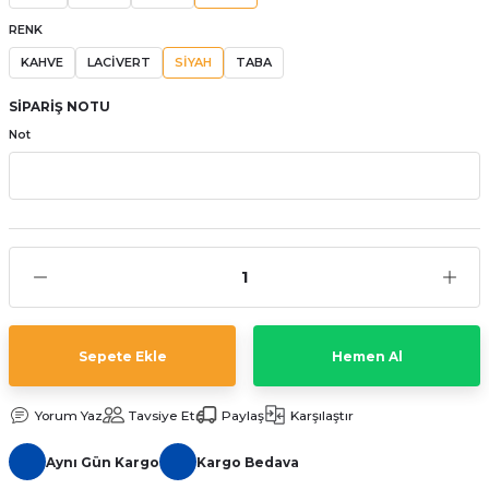
aat Pili
RENK
KAHVE
LACİVERT
SİYAH
TABA
SİPARİŞ NOTU
Not
Sepete Ekle
Hemen Al
Yorum Yaz
Tavsiye Et
Paylaş
Karşılaştır
Aynı Gün Kargo
Kargo Bedava