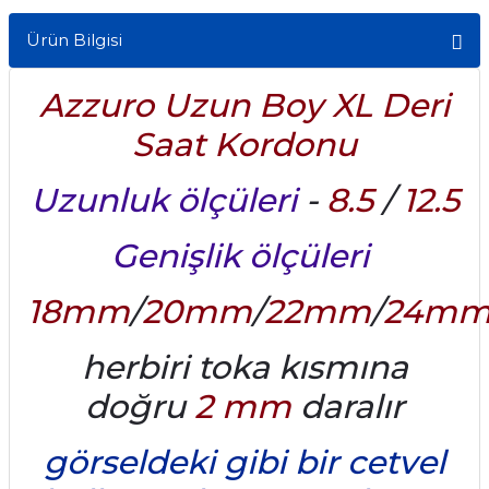
Ürün Bilgisi
Azzuro Uzun Boy XL Deri
Saat Kordonu
Uzunluk ölçüleri
-
8.5
/
12.5
Genişlik ölçüleri
18mm
/
20mm
/
22mm
/
24m
herbiri toka kısmına
doğru
2 mm
daralır
görseldeki gibi bir cetvel