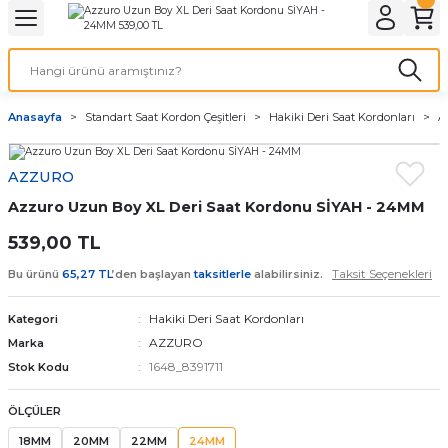
Geri Dön
Geri Dön
Geri Dön
Geri Dön
A & ELEKTİRİK
li ve Cihaz Pilleri
etleri
at Kordon Çeşitleri
AYDINLATMA & ELEKTRİK
Anasayfa
Standart Saat Kordon Çeşitleri
Hakiki Deri Saat Kordonları
A
 ELEKTRİK
İL ÇEŞİTLERİ
aat kordonları
AYDINLATMA
AZZURO
LERİ
İL ÇEŞİTLERİ
t Kordonları
BİLGİSAYAR
Azzuro Uzun Boy XL Deri Saat Kordonu SİYAH - 24MM
ESUARLARI
 PİL ÇEŞİTLERİ
aat Kordonu
OFİS MALZEMELERİ
539,00 TL
Taksit Seçenekleri
Bu ürünü
65,27 TL
’den başlayan
taksitlerle
alabilirsiniz.
 Örme saat kordonu
Hakiki Deri Saat Kordonları
Kategori
leri
ordonu
AZZURO
Marka
1648_8391711
Stok Kodu
i
i Saat Kordonları
ÖLÇÜLER
eri
18MM
20MM
22MM
24MM