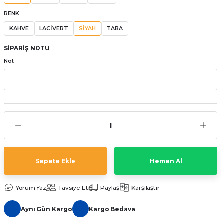
aat Pili
RENK
KAHVE
LACİVERT
SİYAH
TABA
SİPARİŞ NOTU
Not
Sepete Ekle
Hemen Al
Yorum Yaz
Tavsiye Et
Paylaş
Karşılaştır
Aynı Gün Kargo
Kargo Bedava