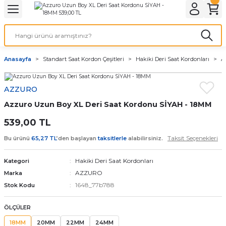
Geri Dön
Geri Dön
Geri Dön
Geri Dön
A & ELEKTİRİK
li ve Cihaz Pilleri
etleri
at Kordon Çeşitleri
AYDINLATMA & ELEKTRİK
Anasayfa
Standart Saat Kordon Çeşitleri
Hakiki Deri Saat Kordonları
A
 ELEKTRİK
İL ÇEŞİTLERİ
aat kordonları
AYDINLATMA
AZZURO
LERİ
İL ÇEŞİTLERİ
t Kordonları
BİLGİSAYAR
Azzuro Uzun Boy XL Deri Saat Kordonu SİYAH - 18MM
ESUARLARI
 PİL ÇEŞİTLERİ
aat Kordonu
OFİS MALZEMELERİ
539,00 TL
Taksit Seçenekleri
Bu ürünü
65,27 TL
’den başlayan
taksitlerle
alabilirsiniz.
 Örme saat kordonu
Hakiki Deri Saat Kordonları
Kategori
leri
ordonu
AZZURO
Marka
1648_77b788
Stok Kodu
i
i Saat Kordonları
ÖLÇÜLER
eri
18MM
20MM
22MM
24MM