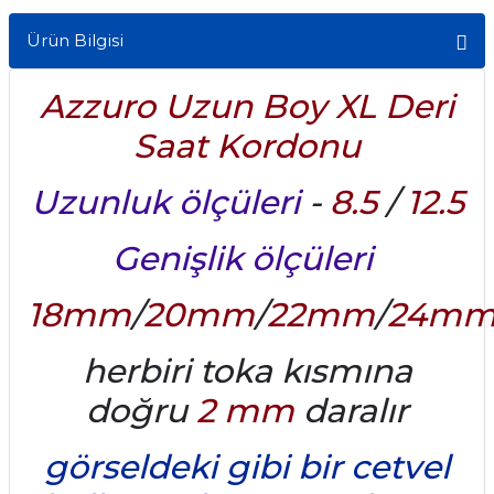
Ürün Bilgisi
Azzuro Uzun Boy XL Deri
Saat Kordonu
Uzunluk ölçüleri
-
8.5
/
12.5
Genişlik ölçüleri
18mm
/
20mm
/
22mm
/
24m
herbiri toka kısmına
doğru
2 mm
daralır
görseldeki gibi bir cetvel