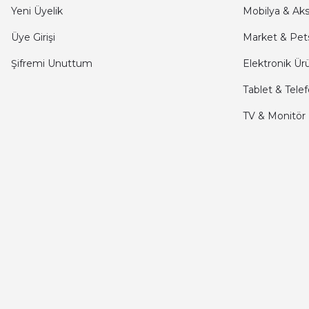
kargo hızlı
Yeni Üyelik
Mobilya & Ak
mehmet yıldız | 19/06/2025
Üye Girişi
Market & Pet
Şifremi Unuttum
Elektronik Ür
seiko astron kordon 7x52
Tablet & Tele
Kamil Uğur | 15/06/2025
TV & Monitör
Merhaba bu saatin kırmızi olani var mı
Abdulhamit Kalaycı | 13/06/2025
Deneyimini Paylaş