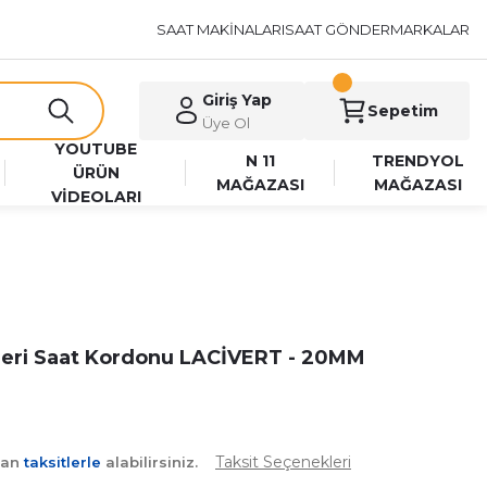
SAAT MAKİNALARI
SAAT GÖNDER
MARKALAR
Giriş Yap
Sepetim
Üye Ol
YOUTUBE
N 11
TRENDYOL
ÜRÜN
MAĞAZASI
MAĞAZASI
VİDEOLARI
Deri Saat Kordonu LACİVERT - 20MM
Taksit Seçenekleri
yan
taksitlerle
alabilirsiniz.