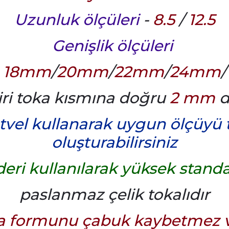
Uzunluk ölçüleri
-
8.5
/
12.5
Genişlik ölçüleri
18mm
/
20mm
/
22mm
/
24mm
/
iri toka kısmına doğru
2 mm
d
etvel kullanarak uygun ölçüyü te
oluşturabilirsiniz
ri kullanılarak yüksek standar
paslanmaz çelik tokalıdır
yla formunu çabuk kaybetmez ve