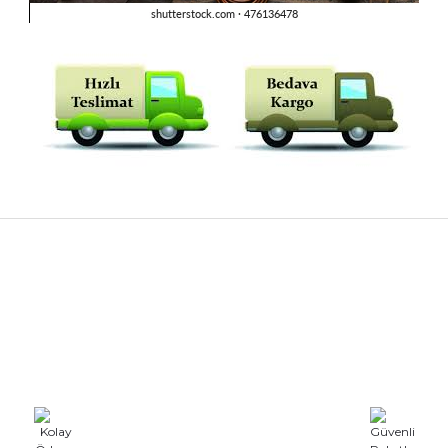
rdımcı oldular hızlı ve keyifli bi
tiş kaliteli
Bu ürüne ilk yorumu siz yapın!
Yorum Yaz
e taktırsam işciliği ile birlikte enaz
un etmesin