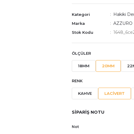
Hakiki Der
Kategori
AZZURO
Marka
1648_6ce
Stok Kodu
ÖLÇÜLER
18MM
20MM
22
RENK
KAHVE
LACİVERT
SİPARİŞ NOTU
Not