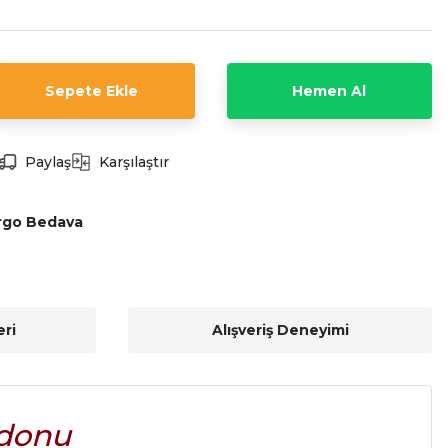
Sepete Ekle
Hemen Al
Paylaş
Karşılaştır
rgo Bedava
ri
Alışveriş Deneyimi
rdonu