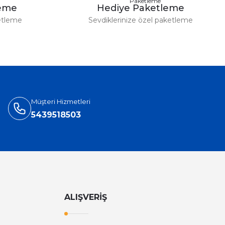
leme
Hediye Paketleme
etleme
Sevdiklerinize özel paketleme
Müşteri Hizmetleri
5439518503
ALIŞVERİŞ