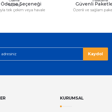
y Ödeme Seçeneği
Güvenli Paket
r saatimede tam oldu
tıyla tek çekim veya havale
Özenli ve sağlam pak
ümü var. Çok rahat ve hafif. Bileğimi
acak...
Kaydol
LER
KURUMSAL