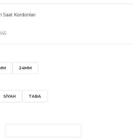
i Saat Kordonları
245
MM
24MM
SİYAH
TABA