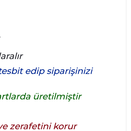
aralır
sbit edip siparişinizi
tlarda üretilmiştir
 zerafetini korur