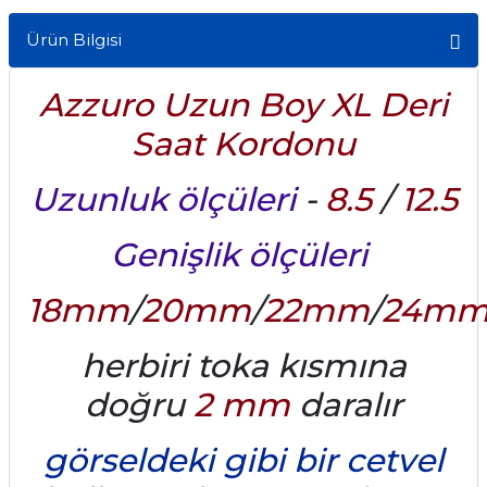
Ürün Bilgisi
Azzuro Uzun Boy XL Deri
Saat Kordonu
Uzunluk ölçüleri
-
8.5
/
12.5
Genişlik ölçüleri
18mm
/
20mm
/
22mm
/
24m
herbiri toka kısmına
doğru
2 mm
daralır
görseldeki gibi bir cetvel