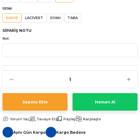
aat Pili
RENK
KAHVE
LACİVERT
SİYAH
TABA
SİPARİŞ NOTU
Not
Sepete Ekle
Hemen Al
Yorum Yaz
Tavsiye Et
Paylaş
Karşılaştır
Aynı Gün Kargo
Kargo Bedava