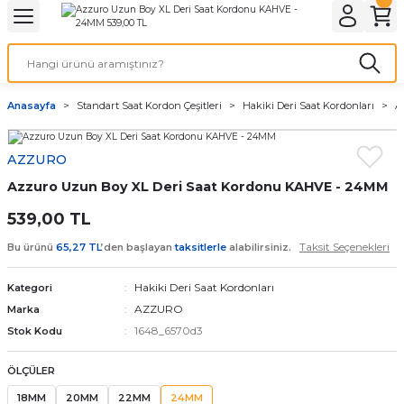
Geri Dön
Geri Dön
Geri Dön
Geri Dön
A & ELEKTİRİK
li ve Cihaz Pilleri
etleri
at Kordon Çeşitleri
AYDINLATMA & ELEKTRİK
Anasayfa
Standart Saat Kordon Çeşitleri
Hakiki Deri Saat Kordonları
A
 ELEKTRİK
İL ÇEŞİTLERİ
aat kordonları
AYDINLATMA
AZZURO
LERİ
İL ÇEŞİTLERİ
t Kordonları
BİLGİSAYAR
Azzuro Uzun Boy XL Deri Saat Kordonu KAHVE - 24MM
ESUARLARI
 PİL ÇEŞİTLERİ
aat Kordonu
OFİS MALZEMELERİ
539,00 TL
Taksit Seçenekleri
Bu ürünü
65,27 TL
’den başlayan
taksitlerle
alabilirsiniz.
 Örme saat kordonu
Hakiki Deri Saat Kordonları
Kategori
leri
ordonu
AZZURO
Marka
1648_6570d3
Stok Kodu
i
i Saat Kordonları
ÖLÇÜLER
eri
18MM
20MM
22MM
24MM