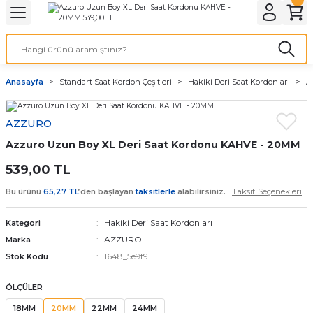
Geri Dön
Geri Dön
Geri Dön
Geri Dön
A & ELEKTİRİK
li ve Cihaz Pilleri
etleri
at Kordon Çeşitleri
AYDINLATMA & ELEKTRİK
Anasayfa
Standart Saat Kordon Çeşitleri
Hakiki Deri Saat Kordonları
A
 ELEKTRİK
İL ÇEŞİTLERİ
aat kordonları
AYDINLATMA
AZZURO
LERİ
İL ÇEŞİTLERİ
t Kordonları
BİLGİSAYAR
Azzuro Uzun Boy XL Deri Saat Kordonu KAHVE - 20MM
ESUARLARI
 PİL ÇEŞİTLERİ
aat Kordonu
OFİS MALZEMELERİ
539,00 TL
Taksit Seçenekleri
Bu ürünü
65,27 TL
’den başlayan
taksitlerle
alabilirsiniz.
 Örme saat kordonu
Hakiki Deri Saat Kordonları
Kategori
leri
ordonu
AZZURO
Marka
1648_5e9f91
Stok Kodu
i
i Saat Kordonları
ÖLÇÜLER
eri
18MM
20MM
22MM
24MM