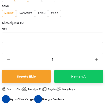
aat Pili
RENK
KAHVE
LACİVERT
SİYAH
TABA
SİPARİŞ NOTU
Not
Sepete Ekle
Hemen Al
Yorum Yaz
Tavsiye Et
Paylaş
Karşılaştır
Aynı Gün Kargo
Kargo Bedava