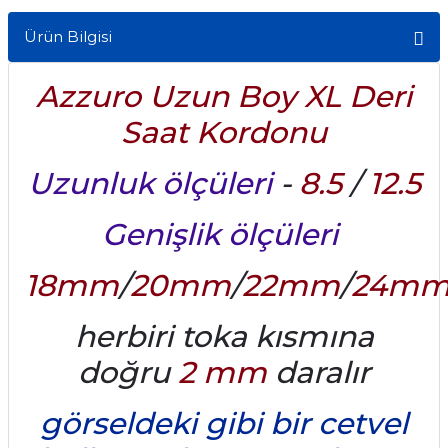
Ürün Bilgisi
Azzuro Uzun Boy XL Deri
Saat Kordonu
Uzunluk ölçüleri
-
8.5
/
12.5
Genişlik ölçüleri
18mm
/
20mm
/
22mm
/
24m
herbiri toka kısmına
doğru
2 mm
daralır
görseldeki gibi bir cetvel