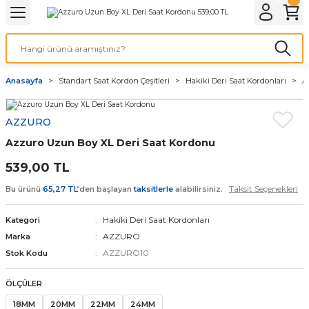
Geri Dön
Geri Dön
Geri Dön
Geri Dön
A & ELEKTİRİK
li ve Cihaz Pilleri
etleri
at Kordon Çeşitleri
AYDINLATMA & ELEKTRİK
Anasayfa
Standart Saat Kordon Çeşitleri
Hakiki Deri Saat Kordonları
A
 ELEKTRİK
İL ÇEŞİTLERİ
aat kordonları
AYDINLATMA
AZZURO
LERİ
İL ÇEŞİTLERİ
t Kordonları
BİLGİSAYAR
Azzuro Uzun Boy XL Deri Saat Kordonu
ESUARLARI
 PİL ÇEŞİTLERİ
aat Kordonu
OFİS MALZEMELERİ
539,00 TL
Taksit Seçenekleri
Bu ürünü
65,27 TL
’den başlayan
taksitlerle
alabilirsiniz.
 Örme saat kordonu
Hakiki Deri Saat Kordonları
Kategori
leri
ordonu
AZZURO
Marka
AZZURO10
Stok Kodu
i
i Saat Kordonları
ÖLÇÜLER
eri
18MM
20MM
22MM
24MM