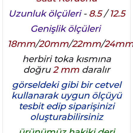
Uzunluk ölçüleri
-
8.5
/
12.5
Genişlik ölçüleri
18mm
/
20mm
/
22mm
/
24m
herbiri toka kısmına
doğru
2 mm
daralır
görseldeki gibi bir cetvel
kullanarak uygun ölçüyü
tesbit edip siparişinizi
oluşturabilirsiniz
ürünümüz hakiki deri