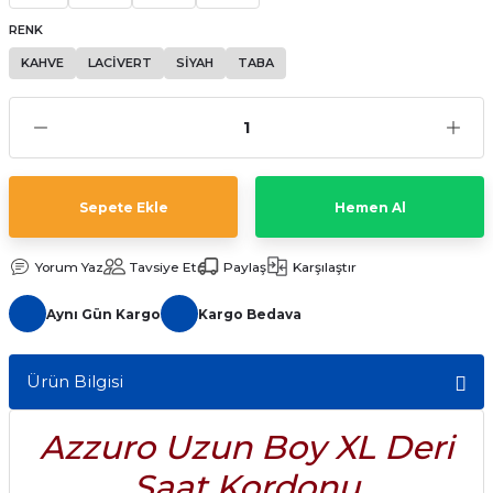
aat Pili
RENK
KAHVE
LACİVERT
SİYAH
TABA
Sepete Ekle
Hemen Al
Yorum Yaz
Tavsiye Et
Paylaş
Karşılaştır
Aynı Gün Kargo
Kargo Bedava
Ürün Bilgisi
Azzuro Uzun Boy XL Deri
Saat Kordonu