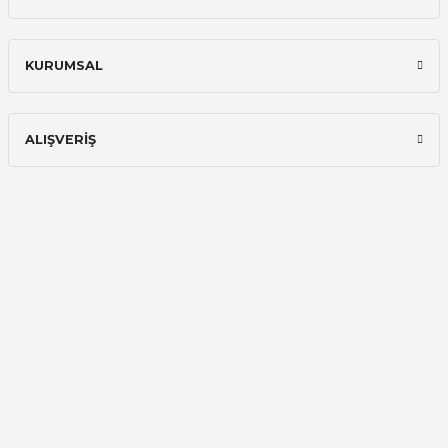
memnun kaldım
Ali Bilge Ertan | 11/09/2025
KURUMSAL
Hızlı ve güvenilir.
Onur Kerem Öztürk | 28/07/2025
ALIŞVERİŞ
kargo hızlı
mehmet yıldız | 19/06/2025
seiko astron kordon 7x52
Kamil Uğur | 15/06/2025
Merhaba bu saatin kırmızi olani var
mı
Abdulhamit Kalaycı | 13/06/2025
Deneyimini Paylaş
Diğer yorumları göster