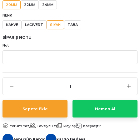
20MM
22MM
24MM
aat Pili
RENK
KAHVE
LACİVERT
SİYAH
TABA
SİPARİŞ NOTU
Not
Sepete Ekle
Hemen Al
Yorum Yaz
Tavsiye Et
Paylaş
Karşılaştır
Aynı Gün Kargo
Kargo Bedava