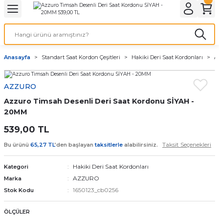
Geri Dön
Geri Dön
Geri Dön
Geri Dön
A & ELEKTİRİK
li ve Cihaz Pilleri
etleri
at Kordon Çeşitleri
AYDINLATMA & ELEKTRİK
Anasayfa
Standart Saat Kordon Çeşitleri
Hakiki Deri Saat Kordonları
A
 ELEKTRİK
İL ÇEŞİTLERİ
aat kordonları
AYDINLATMA
AZZURO
LERİ
İL ÇEŞİTLERİ
t Kordonları
BİLGİSAYAR
Azzuro Timsah Desenli Deri Saat Kordonu SİYAH -
ESUARLARI
 PİL ÇEŞİTLERİ
aat Kordonu
OFİS MALZEMELERİ
20MM
539,00 TL
 Örme saat kordonu
Taksit Seçenekleri
Bu ürünü
65,27 TL
’den başlayan
taksitlerle
alabilirsiniz.
leri
ordonu
Hakiki Deri Saat Kordonları
Kategori
AZZURO
Marka
i
i Saat Kordonları
1650123_cb0256
Stok Kodu
eri
ÖLÇÜLER