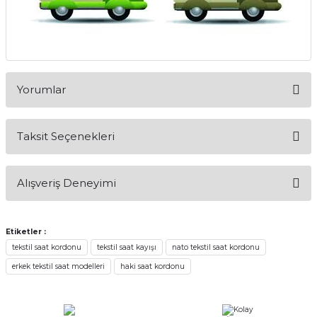
Yorumlar
Taksit Seçenekleri
Bu ürüne ilk yorumu siz yapın!
Alışveriş Deneyimi
Yorum Yaz
Alışveriş sürecim hızlı oldu hem
whatsaptan hemde site üstünden çok
Etiketler :
yardımcı oldular hızlı ve keyifli bi
tekstil saat kordonu
tekstil saat kayışı
nato tekstil saat kordonu
alışveriş oldu özellikle bekledigimden
iyi bir ürün geldi fiyatına göre mütiş
erkek tekstil saat modelleri
haki saat kordonu
kaliteli
Serdar Keskin | 19/05/2026