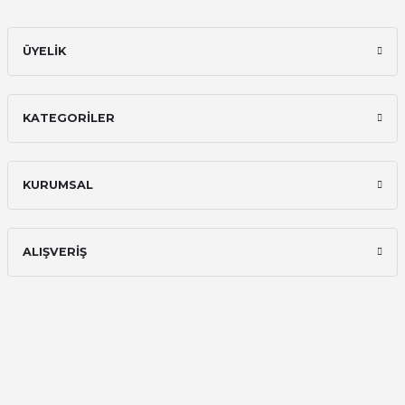
E... A... | 11/11/2025
ÜYELİK
İlk defa alışveriş yaptım ve gayet
memnun kaldım
Ali Bilge Ertan | 11/09/2025
KATEGORİLER
Hızlı ve güvenilir.
Onur Kerem Öztürk | 28/07/2025
KURUMSAL
kargo hızlı
mehmet yıldız | 19/06/2025
ALIŞVERİŞ
seiko astron kordon 7x52
Kamil Uğur | 15/06/2025
Merhaba bu saatin kırmızi olani var
mı
Abdulhamit Kalaycı | 13/06/2025