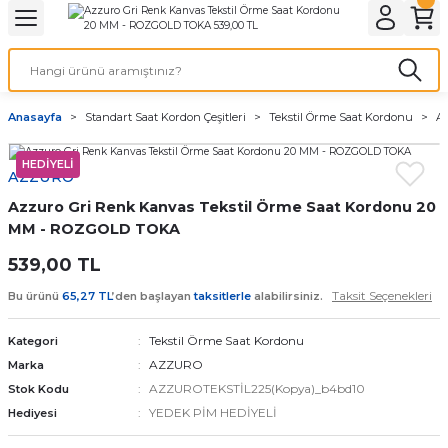
Geri Dön
Geri Dön
Geri Dön
Geri Dön
A & ELEKTİRİK
li ve Cihaz Pilleri
etleri
at Kordon Çeşitleri
AYDINLATMA & ELEKTRİK
Anasayfa
Standart Saat Kordon Çeşitleri
Tekstil Örme Saat Kordonu
A
 ELEKTRİK
İL ÇEŞİTLERİ
aat kordonları
AYDINLATMA
HEDİYELİ
AZZURO
LERİ
İL ÇEŞİTLERİ
t Kordonları
BİLGİSAYAR
Azzuro Gri Renk Kanvas Tekstil Örme Saat Kordonu 20
ESUARLARI
 PİL ÇEŞİTLERİ
aat Kordonu
OFİS MALZEMELERİ
MM - ROZGOLD TOKA
539,00 TL
 Örme saat kordonu
Taksit Seçenekleri
Bu ürünü
65,27 TL
’den başlayan
taksitlerle
alabilirsiniz.
leri
ordonu
Tekstil Örme Saat Kordonu
Kategori
AZZURO
Marka
i
i Saat Kordonları
AZZUROTEKSTİL225(Kopya)_b4bd10
Stok Kodu
YEDEK PİM HEDİYELİ
Hediyesi
eri