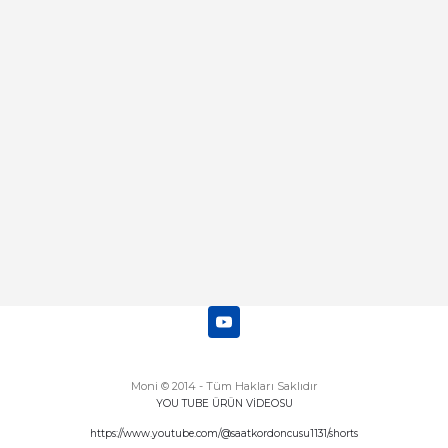
Deneyimini Paylaş
Diğer yorumları göster
Moni © 2014 - Tüm Hakları Saklıdır
YOU TUBE ÜRÜN VİDEOSU
https://www.youtube.com/@saatkordoncusu1131/shorts