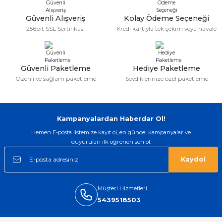
gerçekten çok kaliteil ürün geldi bu
kordonu normal dışardan bir saatciye
Güvenli Alışveriş
Kolay Ödeme Seçeneği
taktırsam işciliği ile birlikte enaz 2,k
256bit SSL Sertifikası
Kredi kartıyla tek çekim veya havale
isterlerdi alacak arkadaşlar ölçülerini
doğru belirleyip kaliteyi sorun
etmesin
İsmail yılmaz | 15/05/2026
Güvenli Paketleme
Hediye Paketleme
Özenli ve sağlam paketleme
Sevdiklerinize özel paketleme
Swatch yos Model saatime aldim
arayip teyit aldiktan sonra yolladılar
saatimede tam oldu
Mehmet Kenan | 18/02/2026
Kampanyalardan Haberdar Ol!
Hemen E-posta listemize kayıt ol, en güncel kampanyalar ve
Sipariş verdikten 2 gün sonra ulaştı.
duyuruları ilk öğrenen sen ol.
Oldukça kaliteli ve şık bir görünümü
var. Çok rahat ve hafif. Bileğimi hiç
Kaydol
rahatsız etmiyor ve tam oturdu.
Dayanıklılığı zaman içinde belli
olacak...
Müşteri Hizmetleri
Sinan Tatlicioglu | 30/01/2026
5439518503
Hızlı kargo, iyi iletişim