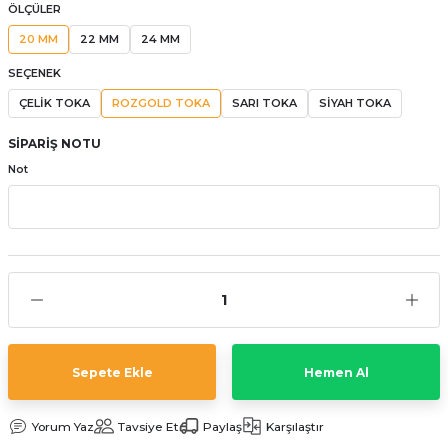
ÖLÇÜLER
aat Pili
20 MM
22 MM
24 MM
SEÇENEK
ÇELİK TOKA
ROZGOLD TOKA
SARI TOKA
SİYAH TOKA
SİPARİŞ NOTU
Not
Sepete Ekle
Hemen Al
Yorum Yaz
Tavsiye Et
Paylaş
Karşılaştır