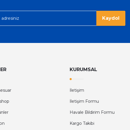
Kaydol
LER
KURUMSAL
sesuar
İletişim
shop
İletişim Formu
ünler
Havale Bildirim Formu
fon
Kargo Takibi