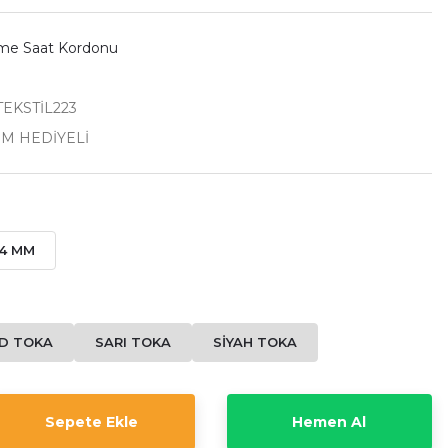
rme Saat Kordonu
EKSTİL223
İM HEDİYELİ
4 MM
D TOKA
SARI TOKA
SİYAH TOKA
Sepete Ekle
Hemen Al