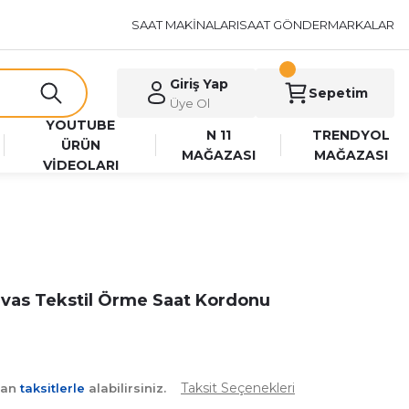
SAAT MAKİNALARI
SAAT GÖNDER
MARKALAR
Giriş Yap
Sepetim
Üye Ol
YOUTUBE
N 11
TRENDYOL
ÜRÜN
MAĞAZASI
MAĞAZASI
VİDEOLARI
nvas Tekstil Örme Saat Kordonu
Taksit Seçenekleri
yan
taksitlerle
alabilirsiniz.