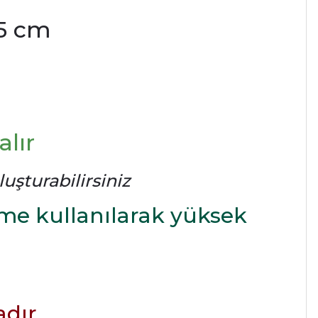
.5 cm
lır
uşturabilirsiniz
me kullanılarak yüksek
adır