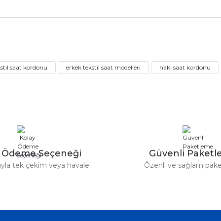
rdımcı oldular hızlı ve keyifli bi
tiş kaliteli
Bu ürüne ilk yorumu siz yapın!
stil saat kordonu
erkek tekstil saat modelleri
haki saat kordonu
Yorum Yaz
e taktırsam işciliği ile birlikte enaz
un etmesin
r saatimede tam oldu
y Ödeme Seçeneği
Güvenli Paket
tıyla tek çekim veya havale
Özenli ve sağlam pak
ümü var. Çok rahat ve hafif. Bileğimi
acak...