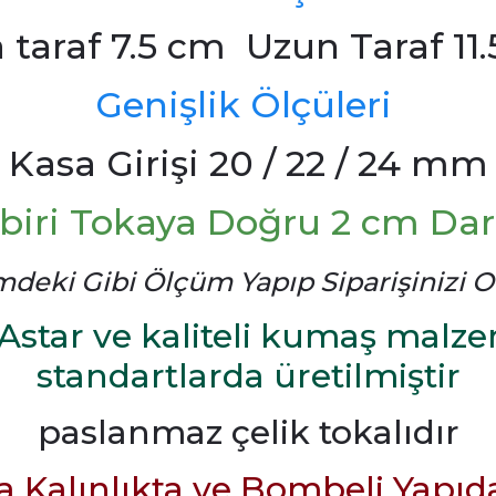
a taraf 7.5 cm Uzun Taraf 11
Genişlik Ölçüleri
Kasa Girişi 20 / 22 / 24 mm
biri Tokaya Doğru 2 cm Dara
mdeki Gibi Ölçüm Yapıp Siparişinizi Ol
Astar ve kaliteli kumaş malze
standartlarda üretilmiştir
paslanmaz çelik tokalıdır
a Kalınlıkta ve Bombeli Yapıd