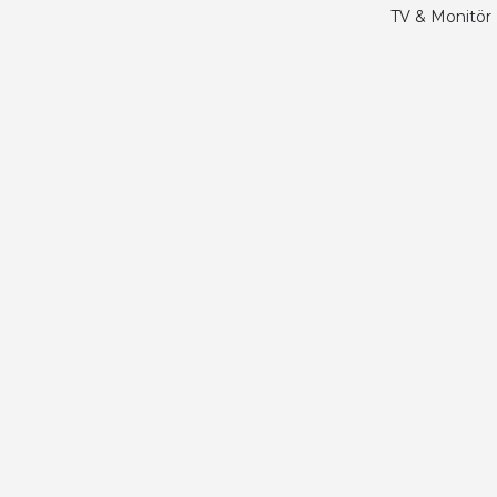
Merhaba bu saatin kırmızi olani var mı
TV & Monitör
Abdulhamit Kalaycı | 13/06/2025
Deneyimini Paylaş