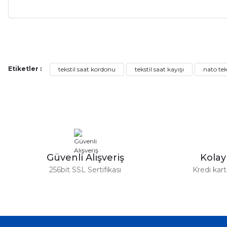
Alışveriş sürecim hızlı oldu hem whatsaptan hemde site üstünden çok ya
alışveriş oldu özellikle bekledigimden iyi bir ürün geldi fiyatına göre mü
Serdar Keskin | 19/05/2026
Etiketler :
tekstil saat kordonu
tekstil saat kayışı
nato tek
gerçekten çok kaliteil ürün geldi bu kordonu normal dışardan bir saatciy
2,k isterlerdi alacak arkadaşlar ölçülerini doğru belirleyip kaliteyi sor
İsmail yılmaz | 15/05/2026
Swatch yos Model saatime aldim arayip teyit aldiktan sonra yolladıla
Güvenli Alışveriş
Kola
Mehmet Kenan | 18/02/2026
256bit SSL Sertifikası
Kredi kar
Sipariş verdikten 2 gün sonra ulaştı. Oldukça kaliteli ve şık bir görün
hiç rahatsız etmiyor ve tam oturdu. Dayanıklılığı zaman içinde belli ol
Sinan Tatlicioglu | 30/01/2026