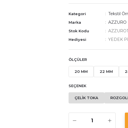
Tekstil Ö
Kategori
AZZURO
Marka
AZZUROT
Stok Kodu
YEDEK P
Hediyesi
ÖLÇÜLER
20 MM
22 MM
2
SEÇENEK
ÇELİK TOKA
ROZGOL