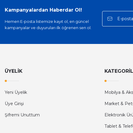
Hızlı kargo, iyi iletişim
Kampanyalardan Haberdar Ol!
E... A... | 11/11/2025
Hemen E-posta listemize kayıt ol, en güncel
kampanyalar ve duyuruları ilk öğrenen sen ol.
İlk defa alışveriş yaptım ve gayet memnun kaldım
Ali Bilge Ertan | 11/09/2025
Hızlı ve güvenilir.
Onur Kerem Öztürk | 28/07/2025
ÜYELİK
KATEGORİ
kargo hızlı
Yeni Üyelik
Mobilya & Ak
mehmet yıldız | 19/06/2025
Üye Girişi
Market & Pet
seiko astron kordon 7x52
Şifremi Unuttum
Elektronik Ür
Kamil Uğur | 15/06/2025
Tablet & Tele