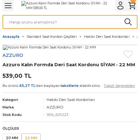
Geri Dön
Geri Dön
Geri Dön
Geri Dön
A & ELEKTİRİK
li ve Cihaz Pilleri
etleri
at Kordon Çeşitleri
AYDINLATMA & ELEKTRİK
Anasayfa
Standart Saat Kordon Çeşitleri
Hakiki Deri Saat Kordonları
A
 ELEKTRİK
İL ÇEŞİTLERİ
aat kordonları
AYDINLATMA
AZZURO
LERİ
İL ÇEŞİTLERİ
t Kordonları
BİLGİSAYAR
Azzuro Kalın Formda Deri Saat Kordonu SİYAH - 22 MM
ESUARLARI
 PİL ÇEŞİTLERİ
aat Kordonu
OFİS MALZEMELERİ
539,00 TL
Taksit Seçenekleri
Bu ürünü
65,27 TL
’den başlayan
taksitlerle
alabilirsiniz.
 Örme saat kordonu
Hakiki Deri Saat Kordonları
Kategori
leri
ordonu
AZZURO
Marka
1616_629223
Stok Kodu
i
i Saat Kordonları
ÖLÇÜLER
eri
20 MM
22 MM