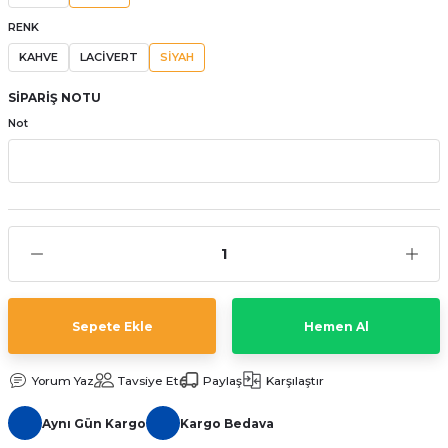
aat Pili
RENK
KAHVE
LACİVERT
SİYAH
SİPARİŞ NOTU
Not
Sepete Ekle
Hemen Al
Yorum Yaz
Tavsiye Et
Paylaş
Karşılaştır
Aynı Gün Kargo
Kargo Bedava