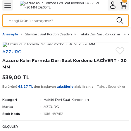
Geri Dön
Geri Dön
Geri Dön
Geri Dön
A & ELEKTİRİK
li ve Cihaz Pilleri
etleri
at Kordon Çeşitleri
AYDINLATMA & ELEKTRİK
Anasayfa
Standart Saat Kordon Çeşitleri
Hakiki Deri Saat Kordonları
A
 ELEKTRİK
İL ÇEŞİTLERİ
aat kordonları
AYDINLATMA
AZZURO
LERİ
İL ÇEŞİTLERİ
t Kordonları
BİLGİSAYAR
Azzuro Kalın Formda Deri Saat Kordonu LACİVERT - 20
ESUARLARI
 PİL ÇEŞİTLERİ
aat Kordonu
OFİS MALZEMELERİ
MM
539,00 TL
 Örme saat kordonu
Taksit Seçenekleri
Bu ürünü
65,27 TL
’den başlayan
taksitlerle
alabilirsiniz.
leri
ordonu
Hakiki Deri Saat Kordonları
Kategori
AZZURO
Marka
i
i Saat Kordonları
1616_d87d12
Stok Kodu
eri
ÖLÇÜLER