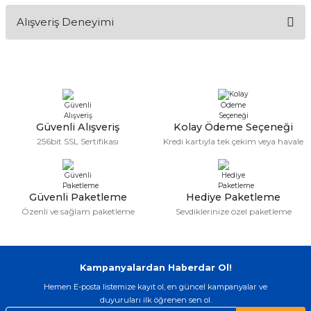
Alışveriş Deneyimi
Yorum Yaz
Alışveriş sürecim hızlı oldu hem
whatsaptan hemde site üstünden çok
yardımcı oldular hızlı ve keyifli bi
alışveriş oldu özellikle bekledigimden
iyi bir ürün geldi fiyatına göre mütiş
kaliteli
Güvenli Alışveriş
Kolay Ödeme Seçeneği
Serdar Keskin | 19/05/2026
256bit SSL Sertifikası
Kredi kartıyla tek çekim veya havale
gerçekten çok kaliteil ürün geldi bu
kordonu normal dışardan bir saatciye
taktırsam işciliği ile birlikte enaz 2,k
isterlerdi alacak arkadaşlar ölçülerini
Güvenli Paketleme
Hediye Paketleme
doğru belirleyip kaliteyi sorun
Özenli ve sağlam paketleme
Sevdiklerinize özel paketleme
etmesin
İsmail yılmaz | 15/05/2026
Kampanyalardan Haberdar Ol!
Swatch yos Model saatime aldim
arayip teyit aldiktan sonra yolladılar
Hemen E-posta listemize kayıt ol, en güncel kampanyalar ve
saatimede tam oldu
duyuruları ilk öğrenen sen ol.