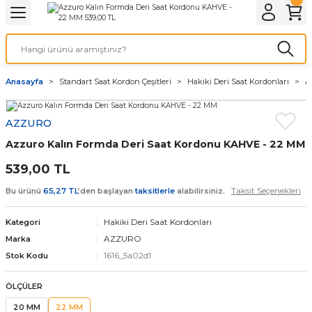
Geri Dön
Geri Dön
Geri Dön
Geri Dön
A & ELEKTİRİK
li ve Cihaz Pilleri
etleri
at Kordon Çeşitleri
AYDINLATMA & ELEKTRİK
Anasayfa
Standart Saat Kordon Çeşitleri
Hakiki Deri Saat Kordonları
A
 ELEKTRİK
İL ÇEŞİTLERİ
aat kordonları
AYDINLATMA
AZZURO
LERİ
İL ÇEŞİTLERİ
t Kordonları
BİLGİSAYAR
Azzuro Kalın Formda Deri Saat Kordonu KAHVE - 22 MM
ESUARLARI
 PİL ÇEŞİTLERİ
aat Kordonu
OFİS MALZEMELERİ
539,00 TL
Taksit Seçenekleri
Bu ürünü
65,27 TL
’den başlayan
taksitlerle
alabilirsiniz.
 Örme saat kordonu
Hakiki Deri Saat Kordonları
Kategori
leri
ordonu
AZZURO
Marka
1616_5a02d1
Stok Kodu
i
i Saat Kordonları
ÖLÇÜLER
eri
20 MM
22 MM