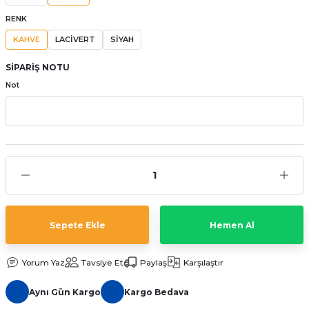
aat Pili
RENK
KAHVE
LACİVERT
SİYAH
SİPARİŞ NOTU
Not
Sepete Ekle
Hemen Al
Yorum Yaz
Tavsiye Et
Paylaş
Karşılaştır
Aynı Gün Kargo
Kargo Bedava