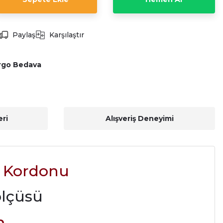
Paylaş
Karşılaştır
rgo Bedava
ri
Alışveriş Deneyimi
t Kordonu
ölçüsü
m