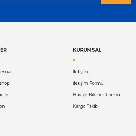
LER
KURUMSAL
sesuar
İletişim
shop
İletişim Formu
ünler
Havale Bildirim Formu
fon
Kargo Takibi