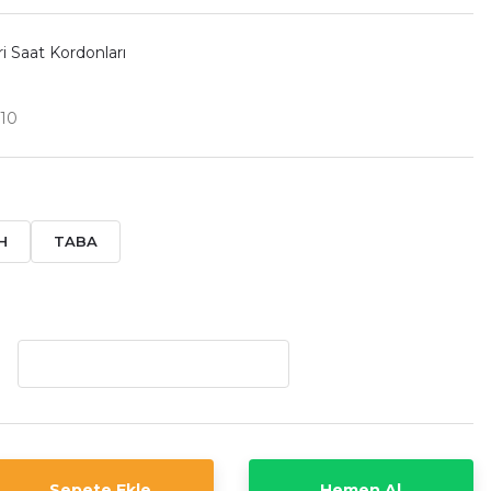
i Saat Kordonları
f10
H
TABA
Sepete Ekle
Hemen Al