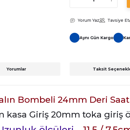
Yorum Yaz
Tavsiye Et
Aynı Gün Kargo
Ka
Yorumlar
Taksit Seçenekle
alın Bombeli 24mm Deri Saa
kasa Giriş 20mm toka giriş 
Uzunluk ölçüleri -
11.5 / 7.5c