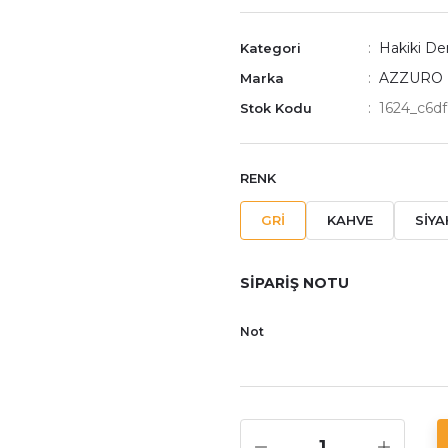
Hakiki Der
Kategori
AZZURO
Marka
1624_c6d
Stok Kodu
RENK
GRİ
KAHVE
SİYA
SİPARİŞ NOTU
Not