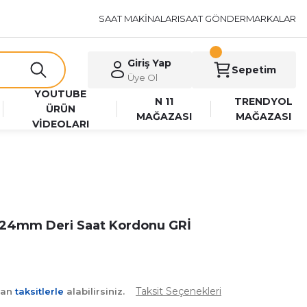
SAAT MAKİNALARI
SAAT GÖNDER
MARKALAR
Giriş Yap
Sepetim
Üye Ol
YOUTUBE
N 11
TRENDYOL
ÜRÜN
MAĞAZASI
MAĞAZASI
VİDEOLARI
 24mm Deri Saat Kordonu GRİ
Taksit Seçenekleri
yan
taksitlerle
alabilirsiniz.