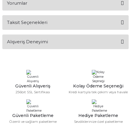
Yorumlar
Taksit Seçenekleri
Bu ürüne ilk yorumu siz yapın!
Alışveriş Deneyimi
Yorum Yaz
Alışveriş sürecim hızlı oldu hem
whatsaptan hemde site üstünden çok
yardımcı oldular hızlı ve keyifli bi
alışveriş oldu özellikle bekledigimden
iyi bir ürün geldi fiyatına göre mütiş
kaliteli
Güvenli Alışveriş
Kolay Ödeme Seçeneği
Serdar Keskin | 19/05/2026
256bit SSL Sertifikası
Kredi kartıyla tek çekim veya havale
gerçekten çok kaliteil ürün geldi bu
kordonu normal dışardan bir saatciye
taktırsam işciliği ile birlikte enaz 2,k
isterlerdi alacak arkadaşlar ölçülerini
Güvenli Paketleme
Hediye Paketleme
doğru belirleyip kaliteyi sorun
Özenli ve sağlam paketleme
Sevdiklerinize özel paketleme
etmesin