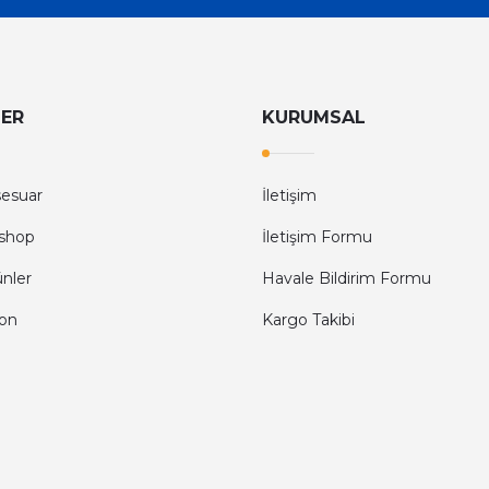
LER
KURUMSAL
sesuar
İletişim
shop
İletişim Formu
ünler
Havale Bildirim Formu
fon
Kargo Takibi