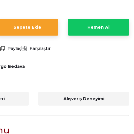
Sepete Ekle
Hemen Al
Paylaş
Karşılaştır
rgo Bedava
ri
Alışveriş Deneyimi
onu