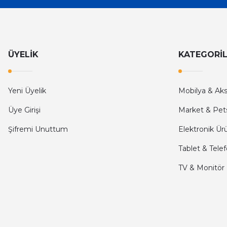
İlk defa alışveriş yaptım ve gayet memnun kaldım
Ali Bilge Ertan | 11/09/2025
Hızlı ve güvenilir.
ÜYELİK
KATEGORİ
Onur Kerem Öztürk | 28/07/2025
kargo hızlı
Yeni Üyelik
Mobilya & Ak
mehmet yıldız | 19/06/2025
Üye Girişi
Market & Pet
Şifremi Unuttum
Elektronik Ür
seiko astron kordon 7x52
Tablet & Tele
Kamil Uğur | 15/06/2025
TV & Monitör
Merhaba bu saatin kırmızi olani var mı
Abdulhamit Kalaycı | 13/06/2025
Deneyimini Paylaş