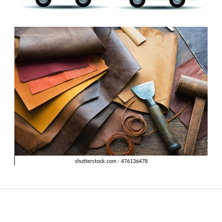
rdımcı oldular hızlı ve keyifli bi
tiş kaliteli