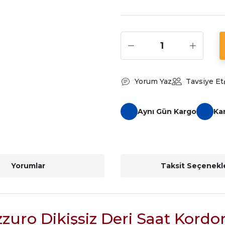
Yorum Yaz
Tavsiye Et
Aynı Gün Kargo
Ka
Yorumlar
Taksit Seçenekle
zuro Dikişsiz Deri Saat Kord