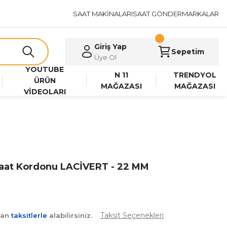
SAAT MAKİNALARI
SAAT GÖNDER
MARKALAR
Giriş Yap
Sepetim
Üye Ol
YOUTUBE
N 11
TRENDYOL
ÜRÜN
MAĞAZASI
MAĞAZASI
VİDEOLARI
 Saat Kordonu LACİVERT - 22 MM
Taksit Seçenekleri
yan
taksitlerle
alabilirsiniz.