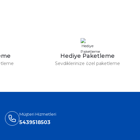
leme
Hediye Paketleme
etleme
Sevdiklerinize özel paketleme
Müşteri Hizmetleri
5439518503