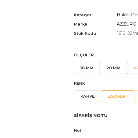
Hakiki Der
Kategori
AZZURO
Marka
1612_22m
Stok Kodu
ÖLÇÜLER
18 MM
20 MM
2
RENK
KAHVE
LACİVERT
SİPARİŞ NOTU
Not