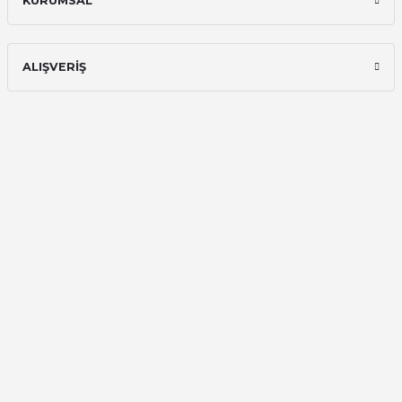
KURUMSAL
Onur Kerem Öztürk | 28/07/2025
kargo hızlı
ALIŞVERİŞ
mehmet yıldız | 19/06/2025
seiko astron kordon 7x52
Kamil Uğur | 15/06/2025
Merhaba bu saatin kırmızi olani var
mı
Abdulhamit Kalaycı | 13/06/2025
Deneyimini Paylaş
Diğer yorumları göster