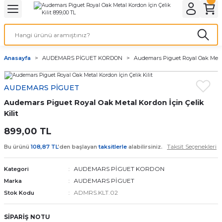
Geri Dön
Geri Dön
Geri Dön
Geri Dön
A & ELEKTİRİK
li ve Cihaz Pilleri
etleri
at Kordon Çeşitleri
AYDINLATMA & ELEKTRİK
Anasayfa
AUDEMARS PİGUET KORDON
Audemars Piguet Royal Oak Metal 
 ELEKTRİK
İL ÇEŞİTLERİ
aat kordonları
AYDINLATMA
AUDEMARS PİGUET
LERİ
İL ÇEŞİTLERİ
t Kordonları
BİLGİSAYAR
Audemars Piguet Royal Oak Metal Kordon İçin Çelik
ESUARLARI
 PİL ÇEŞİTLERİ
aat Kordonu
OFİS MALZEMELERİ
Kilit
899,00 TL
 Örme saat kordonu
Taksit Seçenekleri
Bu ürünü
108,87 TL
’den başlayan
taksitlerle
alabilirsiniz.
leri
ordonu
AUDEMARS PİGUET KORDON
Kategori
AUDEMARS PİGUET
Marka
i
i Saat Kordonları
ADMRS.KLT.02
Stok Kodu
eri
SİPARİŞ NOTU