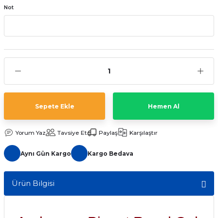
Not
aat Pili
Sepete Ekle
Hemen Al
Yorum Yaz
Tavsiye Et
Paylaş
Karşılaştır
Aynı Gün Kargo
Kargo Bedava
Ürün Bilgisi