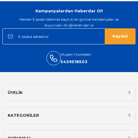
arayip teyit aldiktan sonra yolladılar
saatimede tam oldu
Kampanyalardan Haberdar Ol!
Mehmet Kenan | 18/02/2026
Hemen E-posta listemize kayıt ol, en güncel kampanyalar ve
duyuruları ilk öğrenen sen ol.
Sipariş verdikten 2 gün sonra ulaştı.
Oldukça kaliteli ve şık bir görünümü
Kaydol
var. Çok rahat ve hafif. Bileğimi hiç
rahatsız etmiyor ve tam oturdu.
Dayanıklılığı zaman içinde belli
olacak...
Müşteri Hizmetleri
5439518503
Sinan Tatlicioglu | 30/01/2026
Hızlı kargo, iyi iletişim
E... A... | 11/11/2025
ÜYELİK
İlk defa alışveriş yaptım ve gayet
memnun kaldım
KATEGORİLER
Ali Bilge Ertan | 11/09/2025
Hızlı ve güvenilir.