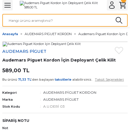
Geri Dön
Geri Dön
Geri Dön
Geri Dön
A & ELEKTİRİK
li ve Cihaz Pilleri
etleri
at Kordon Çeşitleri
AYDINLATMA & ELEKTRİK
Anasayfa
AUDEMARS PİGUET KORDON
Audemars Piguet Kordon İçin Depl
 ELEKTRİK
İL ÇEŞİTLERİ
aat kordonları
AYDINLATMA
AUDEMARS PİGUET
LERİ
İL ÇEŞİTLERİ
t Kordonları
BİLGİSAYAR
Audemars Piguet Kordon İçin Deployant Çelik Kilit
ESUARLARI
 PİL ÇEŞİTLERİ
aat Kordonu
OFİS MALZEMELERİ
589,00 TL
Taksit Seçenekleri
Bu ürünü
71,33 TL
’den başlayan
taksitlerle
alabilirsiniz.
 Örme saat kordonu
AUDEMARS PİGUET KORDON
Kategori
leri
ordonu
AUDEMARS PİGUET
Marka
A.U.DERİ 03
Stok Kodu
i
i Saat Kordonları
SİPARİŞ NOTU
eri
Not