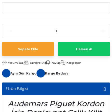
aat Pili
Sepete Ekle
Hemen Al
Yorum Yaz
Tavsiye Et
Paylaş
Karşılaştır
Aynı Gün Kargo
Kargo Bedava
Ürün Bilgisi
Audemars Piguet Kordon