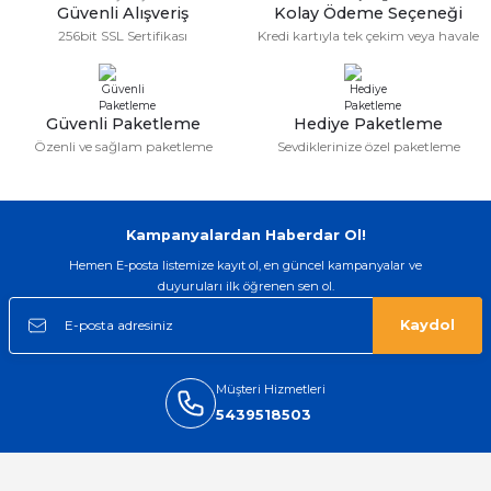
Güvenli Alışveriş
Kolay Ödeme Seçeneği
gerçekten çok kaliteil ürün geldi bu
256bit SSL Sertifikası
Kredi kartıyla tek çekim veya havale
kordonu normal dışardan bir saatciye
taktırsam işciliği ile birlikte enaz 2,k
isterlerdi alacak arkadaşlar ölçülerini
doğru belirleyip kaliteyi sorun
etmesin
Güvenli Paketleme
Hediye Paketleme
İsmail yılmaz | 15/05/2026
Özenli ve sağlam paketleme
Sevdiklerinize özel paketleme
Swatch yos Model saatime aldim
arayip teyit aldiktan sonra yolladılar
saatimede tam oldu
Kampanyalardan Haberdar Ol!
Mehmet Kenan | 18/02/2026
Hemen E-posta listemize kayıt ol, en güncel kampanyalar ve
duyuruları ilk öğrenen sen ol.
Sipariş verdikten 2 gün sonra ulaştı.
Oldukça kaliteli ve şık bir görünümü
Kaydol
var. Çok rahat ve hafif. Bileğimi hiç
rahatsız etmiyor ve tam oturdu.
Dayanıklılığı zaman içinde belli
olacak...
Müşteri Hizmetleri
5439518503
Sinan Tatlicioglu | 30/01/2026
Hızlı kargo, iyi iletişim