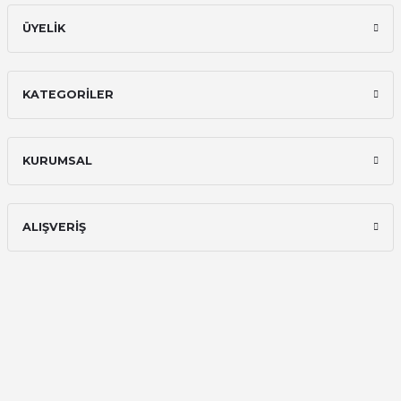
E... A... | 11/11/2025
ÜYELİK
İlk defa alışveriş yaptım ve gayet
memnun kaldım
KATEGORİLER
Ali Bilge Ertan | 11/09/2025
Hızlı ve güvenilir.
KURUMSAL
Onur Kerem Öztürk | 28/07/2025
kargo hızlı
ALIŞVERİŞ
mehmet yıldız | 19/06/2025
seiko astron kordon 7x52
Kamil Uğur | 15/06/2025
Merhaba bu saatin kırmızi olani var
mı
Abdulhamit Kalaycı | 13/06/2025