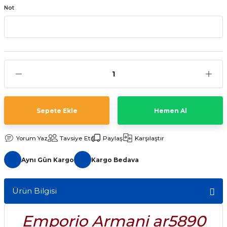
Not
aat Pili
Sepete Ekle
Hemen Al
Yorum Yaz
Tavsiye Et
Paylaş
Karşılaştır
Aynı Gün Kargo
Kargo Bedava
Ürün Bilgisi
Emporio Armani ar5890