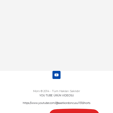
Deneyimini Paylaş
Diğer yorumları göster
Moni © 2014 - Tüm Hakları Saklıdır
YOU TUBE ÜRÜN VİDEOSU
https://www.youtube.com/@saatkordoncusu1131/shorts