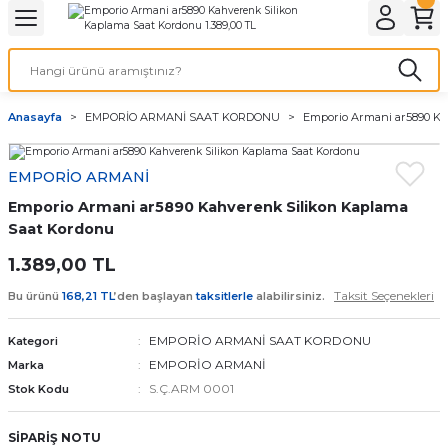
Geri Dön
Geri Dön
Geri Dön
Geri Dön
A & ELEKTİRİK
li ve Cihaz Pilleri
etleri
at Kordon Çeşitleri
AYDINLATMA & ELEKTRİK
Anasayfa
EMPORİO ARMANİ SAAT KORDONU
Emporio Armani ar5890 Ka
 ELEKTRİK
İL ÇEŞİTLERİ
aat kordonları
AYDINLATMA
EMPORİO ARMANİ
LERİ
İL ÇEŞİTLERİ
t Kordonları
BİLGİSAYAR
Emporio Armani ar5890 Kahverenk Silikon Kaplama
ESUARLARI
 PİL ÇEŞİTLERİ
aat Kordonu
OFİS MALZEMELERİ
Saat Kordonu
1.389,00 TL
 Örme saat kordonu
Taksit Seçenekleri
Bu ürünü
168,21 TL
’den başlayan
taksitlerle
alabilirsiniz.
leri
ordonu
EMPORİO ARMANİ SAAT KORDONU
Kategori
EMPORİO ARMANİ
Marka
i
i Saat Kordonları
S.Ç.ARM 0001
Stok Kodu
eri
SİPARİŞ NOTU