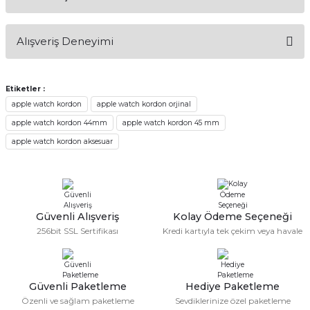
Bu ürüne ilk yorumu siz yapın!
Alışveriş Deneyimi
Yorum Yaz
Alışveriş sürecim hızlı oldu hem
whatsaptan hemde site üstünden çok
Etiketler :
yardımcı oldular hızlı ve keyifli bi
apple watch kordon
apple watch kordon orjinal
alışveriş oldu özellikle bekledigimden
iyi bir ürün geldi fiyatına göre mütiş
apple watch kordon 44mm
apple watch kordon 45 mm
kaliteli
apple watch kordon aksesuar
Serdar Keskin | 19/05/2026
gerçekten çok kaliteil ürün geldi bu
kordonu normal dışardan bir saatciye
taktırsam işciliği ile birlikte enaz 2,k
isterlerdi alacak arkadaşlar ölçülerini
Güvenli Alışveriş
Kolay Ödeme Seçeneği
doğru belirleyip kaliteyi sorun
256bit SSL Sertifikası
Kredi kartıyla tek çekim veya havale
etmesin
İsmail yılmaz | 15/05/2026
Güvenli Paketleme
Hediye Paketleme
Swatch yos Model saatime aldim
arayip teyit aldiktan sonra yolladılar
Özenli ve sağlam paketleme
Sevdiklerinize özel paketleme
saatimede tam oldu