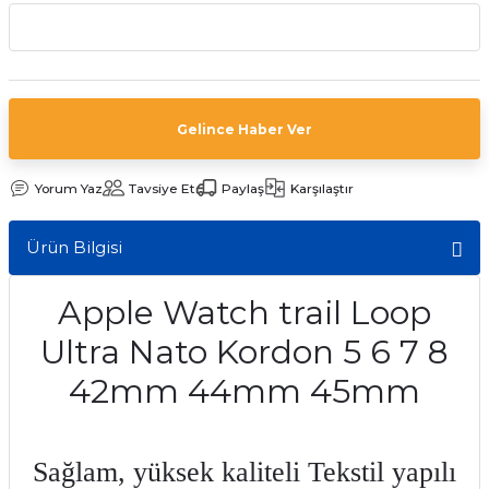
aat Pili
Gelince Haber Ver
Yorum Yaz
Tavsiye Et
Paylaş
Karşılaştır
Ürün Bilgisi
Apple Watch trail Loop
Ultra Nato Kordon 5 6 7 8
42mm 44mm 45mm
Sağlam, yüksek kaliteli Tekstil yapılı