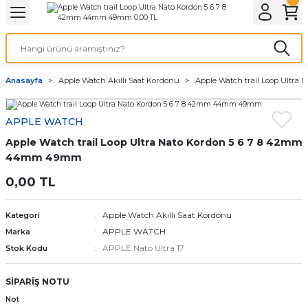
Geri Dön
Geri Dön
Geri Dön
Geri Dön
A & ELEKTİRİK
li ve Cihaz Pilleri
etleri
at Kordon Çeşitleri
AYDINLATMA & ELEKTRİK
Anasayfa
Apple Watch Akıllı Saat Kordonu
Apple Watch trail Loop Ultr
 ELEKTRİK
İL ÇEŞİTLERİ
aat kordonları
AYDINLATMA
APPLE WATCH
LERİ
İL ÇEŞİTLERİ
t Kordonları
BİLGİSAYAR
Apple Watch trail Loop Ultra Nato Kordon 5 6 7 8 42mm
ESUARLARI
 PİL ÇEŞİTLERİ
aat Kordonu
OFİS MALZEMELERİ
44mm 49mm
0,00 TL
 Örme saat kordonu
Apple Watch Akıllı Saat Kordonu
Kategori
leri
ordonu
APPLE WATCH
Marka
APPLE Nato Ultra 17
Stok Kodu
i
i Saat Kordonları
SİPARİŞ NOTU
eri
Not