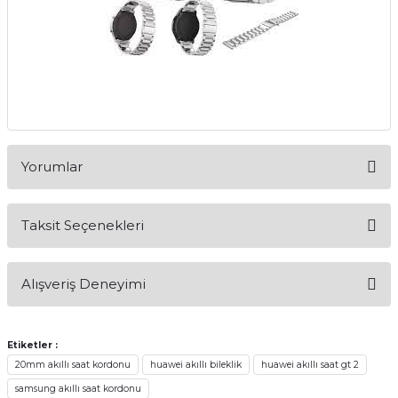
Yorumlar
Taksit Seçenekleri
Bu ürüne ilk yorumu siz yapın!
Alışveriş Deneyimi
Yorum Yaz
Alışveriş sürecim hızlı oldu hem
whatsaptan hemde site üstünden çok
Etiketler :
yardımcı oldular hızlı ve keyifli bi
20mm akıllı saat kordonu
huawei akıllı bileklik
huawei akıllı saat gt 2
alışveriş oldu özellikle bekledigimden
iyi bir ürün geldi fiyatına göre mütiş
samsung akıllı saat kordonu
kaliteli