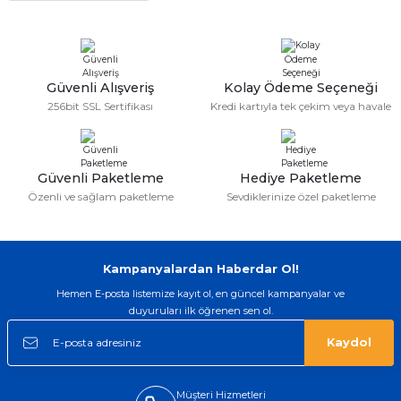
Serdar Keskin | 19/05/2026
gerçekten çok kaliteil ürün geldi bu
kordonu normal dışardan bir saatciye
Güvenli Alışveriş
Kolay Ödeme Seçeneği
taktırsam işciliği ile birlikte enaz 2,k
256bit SSL Sertifikası
Kredi kartıyla tek çekim veya havale
isterlerdi alacak arkadaşlar ölçülerini
doğru belirleyip kaliteyi sorun
etmesin
İsmail yılmaz | 15/05/2026
Güvenli Paketleme
Hediye Paketleme
Özenli ve sağlam paketleme
Sevdiklerinize özel paketleme
Swatch yos Model saatime aldim
arayip teyit aldiktan sonra yolladılar
saatimede tam oldu
Mehmet Kenan | 18/02/2026
Kampanyalardan Haberdar Ol!
Hemen E-posta listemize kayıt ol, en güncel kampanyalar ve
Sipariş verdikten 2 gün sonra ulaştı.
duyuruları ilk öğrenen sen ol.
Oldukça kaliteli ve şık bir görünümü
var. Çok rahat ve hafif. Bileğimi hiç
Kaydol
rahatsız etmiyor ve tam oturdu.
Dayanıklılığı zaman içinde belli
olacak...
Müşteri Hizmetleri
Sinan Tatlicioglu | 30/01/2026