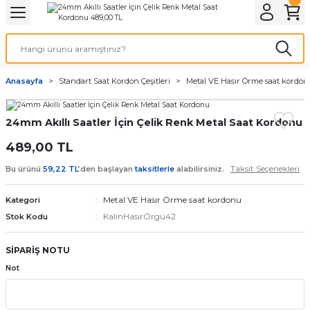
Geri Dön
Geri Dön
Geri Dön
Geri Dön
A & ELEKTİRİK
li ve Cihaz Pilleri
etleri
at Kordon Çeşitleri
AYDINLATMA & ELEKTRİK
Anasayfa
Standart Saat Kordon Çeşitleri
Metal VE Hasır Örme saat kordo
 ELEKTRİK
İL ÇEŞİTLERİ
aat kordonları
AYDINLATMA
24mm Akıllı Saatler İçin Çelik Renk Metal Saat Kordonu
LERİ
İL ÇEŞİTLERİ
t Kordonları
BİLGİSAYAR
489,00 TL
ESUARLARI
 PİL ÇEŞİTLERİ
aat Kordonu
OFİS MALZEMELERİ
Taksit Seçenekleri
Bu ürünü
59,22 TL
’den başlayan
taksitlerle
alabilirsiniz.
 Örme saat kordonu
Metal VE Hasır Örme saat kordonu
Kategori
KalınHasırÖrgü42
Stok Kodu
leri
ordonu
SİPARİŞ NOTU
i
i Saat Kordonları
Not
eri