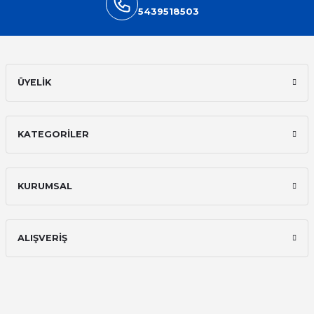
5439518503
Hızlı kargo, iyi iletişim
E... A... | 11/11/2025
ÜYELİK
İlk defa alışveriş yaptım ve gayet
memnun kaldım
Ali Bilge Ertan | 11/09/2025
KATEGORİLER
Hızlı ve güvenilir.
Onur Kerem Öztürk | 28/07/2025
KURUMSAL
kargo hızlı
mehmet yıldız | 19/06/2025
ALIŞVERİŞ
seiko astron kordon 7x52
Kamil Uğur | 15/06/2025