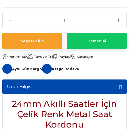
aat Pili
Sepete Ekle
Hemen Al
Yorum Yaz
Tavsiye Et
Paylaş
Karşılaştır
Aynı Gün Kargo
Kargo Bedava
Ürün Bilgisi
24mm Akıllı Saatler İçin
Çelik Renk Metal Saat
Kordonu