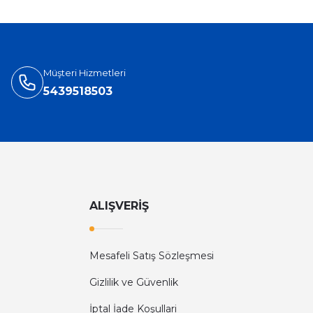
Müşteri Hizmetleri
5439518503
ALIŞVERİŞ
Mesafeli Satış Sözleşmesi
Gizlilik ve Güvenlik
İptal İade Koşullari