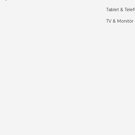
Kamil Uğur | 15/06/2025
Tablet & Tele
Merhaba bu saatin kırmızi olani var mı
TV & Monitör
Abdulhamit Kalaycı | 13/06/2025
Deneyimini Paylaş