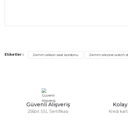
Alışveriş sürecim hızlı oldu hem whatsaptan hemde site üstünden çok ya
alışveriş oldu özellikle bekledigimden iyi bir ürün geldi fiyatına göre mü
Serdar Keskin | 19/05/2026
Etiketler :
24mm silikon saat kordonu
24mm silicone watch s
gerçekten çok kaliteil ürün geldi bu kordonu normal dışardan bir saatciy
2,k isterlerdi alacak arkadaşlar ölçülerini doğru belirleyip kaliteyi sor
İsmail yılmaz | 15/05/2026
Swatch yos Model saatime aldim arayip teyit aldiktan sonra yolladıla
Güvenli Alışveriş
Kola
Mehmet Kenan | 18/02/2026
256bit SSL Sertifikası
Kredi kar
Sipariş verdikten 2 gün sonra ulaştı. Oldukça kaliteli ve şık bir görün
hiç rahatsız etmiyor ve tam oturdu. Dayanıklılığı zaman içinde belli ol