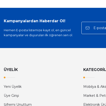
Sinan Tatlicioglu | 30/01/2026
Hızlı kargo, iyi iletişim
Kampanyalardan Haberdar Ol!
E... A... | 11/11/2025
Hemen E-posta listemize kayıt ol, en güncel
kampanyalar ve duyuruları ilk öğrenen sen ol.
İlk defa alışveriş yaptım ve gayet memnun kaldım
Ali Bilge Ertan | 11/09/2025
Hızlı ve güvenilir.
Onur Kerem Öztürk | 28/07/2025
ÜYELİK
KATEGORİ
kargo hızlı
Yeni Üyelik
Mobilya & Ak
mehmet yıldız | 19/06/2025
Üye Girişi
Market & Pet
seiko astron kordon 7x52
Şifremi Unuttum
Elektronik Ür