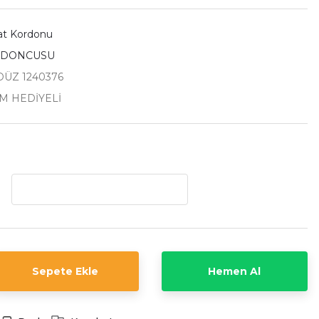
aat Kordonu
RDONCUSU
DÜZ 1240376
İM HEDİYELİ
Sepete Ekle
Hemen Al