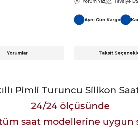
Yorum Yaz
Tavsiye Et
Aynı Gün Kargo
Ka
Yorumlar
Taksit Seçenekle
lı Pimli Turuncu Silikon Sa
24/24
ölçüsünde
i tüm saat modellerine uygun 