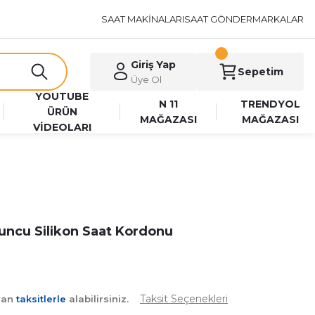
SAAT MAKİNALARI
SAAT GÖNDER
MARKALAR
Giriş Yap
Sepetim
Üye Ol
YOUTUBE
N 11
TRENDYOL
ÜRÜN
MAĞAZASI
MAĞAZASI
VİDEOLARI
uncu Silikon Saat Kordonu
Taksit Seçenekleri
yan
taksitlerle
alabilirsiniz.