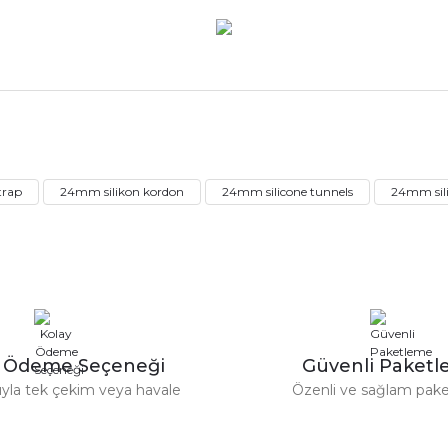
rdımcı oldular hızlı ve keyifli bi
tiş kaliteli
Bu ürüne ilk yorumu siz yapın!
trap
24mm silikon kordon
24mm silicone tunnels
24mm sili
Yorum Yaz
e taktırsam işciliği ile birlikte enaz
un etmesin
r saatimede tam oldu
y Ödeme Seçeneği
Güvenli Paket
tıyla tek çekim veya havale
Özenli ve sağlam pak
ümü var. Çok rahat ve hafif. Bileğimi
acak...