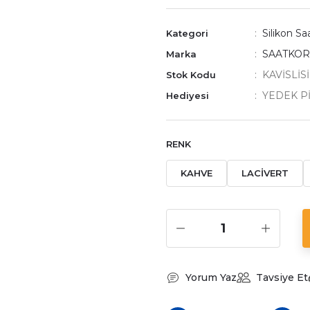
Silikon S
Kategori
SAATKO
Marka
KAVİSLİS
Stok Kodu
YEDEK P
Hediyesi
RENK
KAHVE
LACİVERT
Yorum Yaz
Tavsiye Et