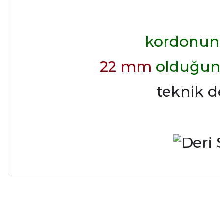
kordonun 
22 mm
olduğunu 
teknik d
Alışveriş sürecim hızlı oldu hem whatsaptan hemde site üstünden çok ya
alışveriş oldu özellikle bekledigimden iyi bir ürün geldi fiyatına göre mü