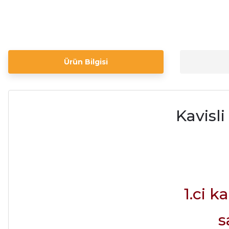
Ürün Bilgisi
Kavisl
1.ci k
s