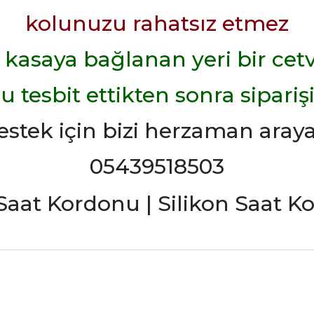
kolunuzu rahatsız etmez
kasaya bağlanan yeri bir cetv
tesbit ettikten sonra siparişin
estek için bizi herzaman arayab
05439518503
rdımcı oldular hızlı ve keyifli bi
tiş kaliteli
Bu ürüne ilk yorumu siz yapın!