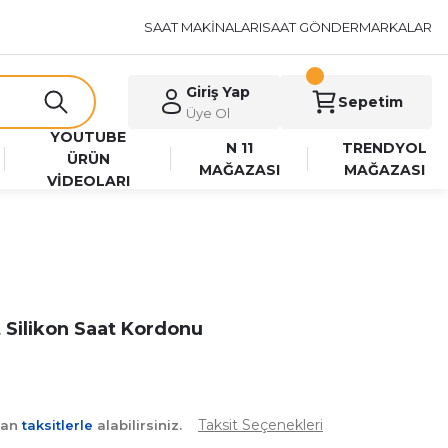
SAAT MAKİNALARI
SAAT GÖNDER
MARKALAR
Giriş Yap
Sepetim
Üye Ol
YOUTUBE
N 11
TRENDYOL
ÜRÜN
MAĞAZASI
MAĞAZASI
VİDEOLARI
 Silikon Saat Kordonu
Taksit Seçenekleri
yan
taksitlerle
alabilirsiniz.