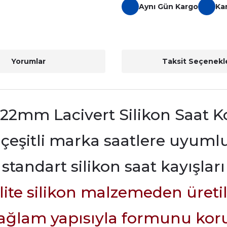
Aynı Gün Kargo
Ka
Yorumlar
Taksit Seçenekle
i 22mm Lacivert Silikon Saat 
çeşitli marka saatlere uyuml
standart silikon saat kayışları
alite silikon malzemeden üreti
ağlam yapısıyla formunu kor