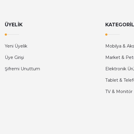
Ali Bilge Ertan | 11/09/2025
Hızlı ve güvenilir.
ÜYELİK
KATEGORİ
Onur Kerem Öztürk | 28/07/2025
kargo hızlı
Yeni Üyelik
Mobilya & Ak
mehmet yıldız | 19/06/2025
Üye Girişi
Market & Pet
Şifremi Unuttum
Elektronik Ür
seiko astron kordon 7x52
Tablet & Tele
Kamil Uğur | 15/06/2025
TV & Monitör
Merhaba bu saatin kırmızi olani var mı
Abdulhamit Kalaycı | 13/06/2025
Deneyimini Paylaş