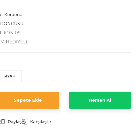
aat Kordonu
RDONCUSU
İLİKON 09
İM HEDİYELİ
SİYAH
Sepete Ekle
Hemen Al
Paylaş
Karşılaştır