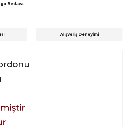
rgo Bedava
ri
Alışveriş Deneyimi
Kordonu
u
lmiştir
ur