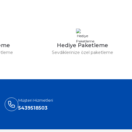
leme
Hediye Paketleme
etleme
Sevdiklerinize özel paketleme
Müşteri Hizmetleri
5439518503