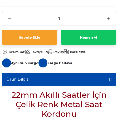
aat Pili
Sepete Ekle
Hemen Al
Yorum Yaz
Tavsiye Et
Paylaş
Karşılaştır
Aynı Gün Kargo
Kargo Bedava
Ürün Bilgisi
22mm Akıllı Saatler İçin
Çelik Renk Metal Saat
Kordonu