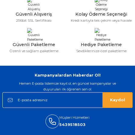
gerçekten çok kaliteil ürün geldi bu
kordonu normal dışardan bir saatciye
Güvenli Alışveriş
Kolay Ödeme Seçeneği
taktırsam işciliği ile birlikte enaz 2,k
256bit SSL Sertifikası
Kredi kartıyla tek çekim veya havale
isterlerdi alacak arkadaşlar ölçülerini
doğru belirleyip kaliteyi sorun
etmesin
İsmail yılmaz | 15/05/2026
Güvenli Paketleme
Hediye Paketleme
Özenli ve sağlam paketleme
Sevdiklerinize özel paketleme
Swatch yos Model saatime aldim
arayip teyit aldiktan sonra yolladılar
saatimede tam oldu
Mehmet Kenan | 18/02/2026
Kampanyalardan Haberdar Ol!
Hemen E-posta listemize kayıt ol, en güncel kampanyalar ve
Sipariş verdikten 2 gün sonra ulaştı.
duyuruları ilk öğrenen sen ol.
Oldukça kaliteli ve şık bir görünümü
var. Çok rahat ve hafif. Bileğimi hiç
Kaydol
rahatsız etmiyor ve tam oturdu.
Dayanıklılığı zaman içinde belli
olacak...
Müşteri Hizmetleri
Sinan Tatlicioglu | 30/01/2026
5439518503
Hızlı kargo, iyi iletişim