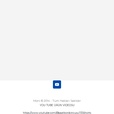
Abdulhamit Kalaycı | 13/06/2025
Deneyimini Paylaş
Diğer yorumları göster
Moni © 2014 - Tüm Hakları Saklıdır
YOU TUBE ÜRÜN VİDEOSU
https://www.youtube.com/@saatkordoncusu1131/shorts