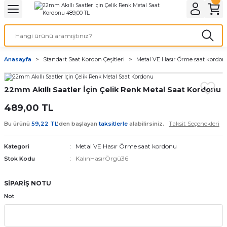
Geri Dön
Geri Dön
Geri Dön
Geri Dön
A & ELEKTİRİK
li ve Cihaz Pilleri
etleri
at Kordon Çeşitleri
AYDINLATMA & ELEKTRİK
Anasayfa
Standart Saat Kordon Çeşitleri
Metal VE Hasır Örme saat kordo
 ELEKTRİK
İL ÇEŞİTLERİ
aat kordonları
AYDINLATMA
22mm Akıllı Saatler İçin Çelik Renk Metal Saat Kordonu
LERİ
İL ÇEŞİTLERİ
t Kordonları
BİLGİSAYAR
489,00 TL
ESUARLARI
 PİL ÇEŞİTLERİ
aat Kordonu
OFİS MALZEMELERİ
Taksit Seçenekleri
Bu ürünü
59,22 TL
’den başlayan
taksitlerle
alabilirsiniz.
 Örme saat kordonu
Metal VE Hasır Örme saat kordonu
Kategori
KalınHasırÖrgü36
Stok Kodu
leri
ordonu
SİPARİŞ NOTU
i
i Saat Kordonları
Not
eri