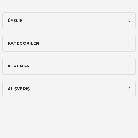
E... A... | 11/11/2025
ÜYELİK
İlk defa alışveriş yaptım ve gayet
memnun kaldım
Ali Bilge Ertan | 11/09/2025
KATEGORİLER
Hızlı ve güvenilir.
Onur Kerem Öztürk | 28/07/2025
KURUMSAL
kargo hızlı
mehmet yıldız | 19/06/2025
ALIŞVERİŞ
seiko astron kordon 7x52
Kamil Uğur | 15/06/2025
Merhaba bu saatin kırmızi olani var
mı