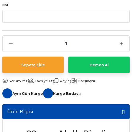
Not
aat Pili
Sepete Ekle
Hemen Al
Yorum Yaz
Tavsiye Et
Paylaş
Karşılaştır
Aynı Gün Kargo
Kargo Bedava
Ürün Bilgisi