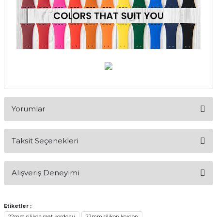
Yorumlar
Taksit Seçenekleri
Bu ürüne ilk yorumu siz yapın!
Alışveriş Deneyimi
Yorum Yaz
Alışveriş sürecim hızlı oldu hem
whatsaptan hemde site üstünden çok
Etiketler :
yardımcı oldular hızlı ve keyifli bi
22mm silikon saat kordonu
22mm silikon kordon