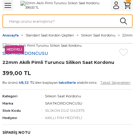
Geri Dön
Geri Dön
Geri Dön
Geri Dön
A & ELEKTİRİK
li ve Cihaz Pilleri
etleri
at Kordon Çeşitleri
AYDINLATMA & ELEKTRİK
Anasayfa
Standart Saat Kordon Çeşitleri
Silikon Saat Kordonu
22mm Ak
 ELEKTRİK
İL ÇEŞİTLERİ
aat kordonları
AYDINLATMA
HEDİYELİ
SAATKORDONCUSU
LERİ
İL ÇEŞİTLERİ
t Kordonları
BİLGİSAYAR
22mm Akıllı Pimli Turuncu Silikon Saat Kordonu
ESUARLARI
 PİL ÇEŞİTLERİ
aat Kordonu
OFİS MALZEMELERİ
399,00 TL
Taksit Seçenekleri
Bu ürünü
48,32 TL
’den başlayan
taksitlerle
alabilirsiniz.
 Örme saat kordonu
Silikon Saat Kordonu
Kategori
leri
ordonu
SAATKORDONCUSU
Marka
SİLİKON DÜZ 1240375
Stok Kodu
i
i Saat Kordonları
AKILLI PİM HEDİYELİ
Hediyesi
eri
SİPARİŞ NOTU