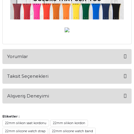
Yorumlar
Taksit Seçenekleri
Bu ürüne ilk yorumu siz yapın!
Alışveriş Deneyimi
Yorum Yaz
Alışveriş sürecim hızlı oldu hem
whatsaptan hemde site üstünden çok
Etiketler :
yardımcı oldular hızlı ve keyifli bi
22mm silikon saat kordonu
22mm silikon kordon
alışveriş oldu özellikle bekledigimden
iyi bir ürün geldi fiyatına göre mütiş
22mm silicone watch strap
22mm silicone watch band
kaliteli