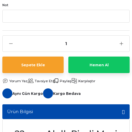
Not
aat Pili
Sepete Ekle
Hemen Al
Yorum Yaz
Tavsiye Et
Paylaş
Karşılaştır
Aynı Gün Kargo
Kargo Bedava
Ürün Bilgisi