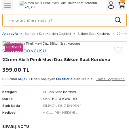
Geri Dön
Geri Dön
Geri Dön
Geri Dön
A & ELEKTİRİK
li ve Cihaz Pilleri
etleri
at Kordon Çeşitleri
AYDINLATMA & ELEKTRİK
Anasayfa
Standart Saat Kordon Çeşitleri
Silikon Saat Kordonu
22mm Ak
 ELEKTRİK
İL ÇEŞİTLERİ
aat kordonları
AYDINLATMA
HEDİYELİ
SAATKORDONCUSU
LERİ
İL ÇEŞİTLERİ
t Kordonları
BİLGİSAYAR
22mm Akıllı Pimli Mavi Düz Silikon Saat Kordonu
ESUARLARI
 PİL ÇEŞİTLERİ
aat Kordonu
OFİS MALZEMELERİ
399,00 TL
Taksit Seçenekleri
Bu ürünü
48,32 TL
’den başlayan
taksitlerle
alabilirsiniz.
 Örme saat kordonu
Silikon Saat Kordonu
Kategori
leri
ordonu
SAATKORDONCUSU
Marka
SİLİKON DÜZ 1240344
Stok Kodu
i
i Saat Kordonları
AKILLI PİM HEDİYELİ
Hediyesi
eri
SİPARİŞ NOTU