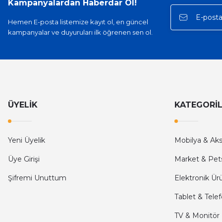
Kampanyalardan Haberdar Ol!
E... A... | 11/11/2025
Hemen E-posta listemize kayıt ol, en güncel
kampanyalar ve duyuruları ilk öğrenen sen ol.
İlk defa alışveriş yaptım ve gayet memnun kaldım
Ali Bilge Ertan | 11/09/2025
Hızlı ve güvenilir.
Onur Kerem Öztürk | 28/07/2025
ÜYELİK
KATEGORİ
kargo hızlı
Yeni Üyelik
Mobilya & Ak
mehmet yıldız | 19/06/2025
Üye Girişi
Market & Pet
seiko astron kordon 7x52
Şifremi Unuttum
Elektronik Ür
Kamil Uğur | 15/06/2025
Tablet & Tele
Merhaba bu saatin kırmızi olani var mı
TV & Monitör