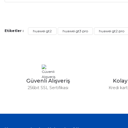
Alışveriş sürecim hızlı oldu hem whatsaptan hemde site üstünden çok ya
alışveriş oldu özellikle bekledigimden iyi bir ürün geldi fiyatına göre mü
Serdar Keskin | 19/05/2026
Etiketler :
huawei gt2
huawei gt3 pro
huawei gt2 pro
gerçekten çok kaliteil ürün geldi bu kordonu normal dışardan bir saatciy
2,k isterlerdi alacak arkadaşlar ölçülerini doğru belirleyip kaliteyi sor
İsmail yılmaz | 15/05/2026
Swatch yos Model saatime aldim arayip teyit aldiktan sonra yolladıla
Güvenli Alışveriş
Kola
Mehmet Kenan | 18/02/2026
256bit SSL Sertifikası
Kredi kar
Sipariş verdikten 2 gün sonra ulaştı. Oldukça kaliteli ve şık bir görün
hiç rahatsız etmiyor ve tam oturdu. Dayanıklılığı zaman içinde belli ol
Sinan Tatlicioglu | 30/01/2026
Hızlı kargo, iyi iletişim