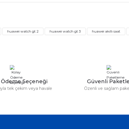
rdımcı oldular hızlı ve keyifli bi
tiş kaliteli
Bu ürüne ilk yorumu siz yapın!
huawei watch gt 2
huawei watch gt 3
huawei akıllı saat
Yorum Yaz
e taktırsam işciliği ile birlikte enaz
un etmesin
r saatimede tam oldu
y Ödeme Seçeneği
Güvenli Paket
tıyla tek çekim veya havale
Özenli ve sağlam pak
ümü var. Çok rahat ve hafif. Bileğimi
acak...