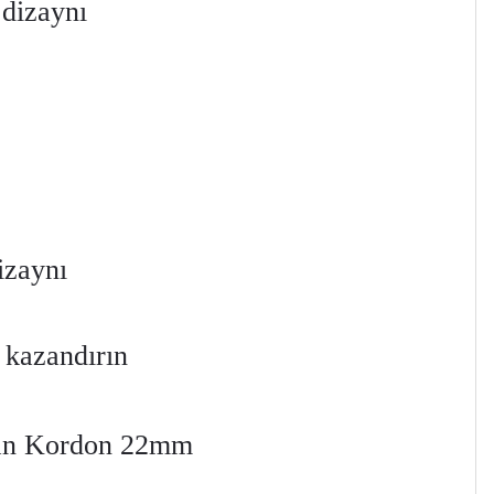
 dizaynı
izaynı
 kazandırın