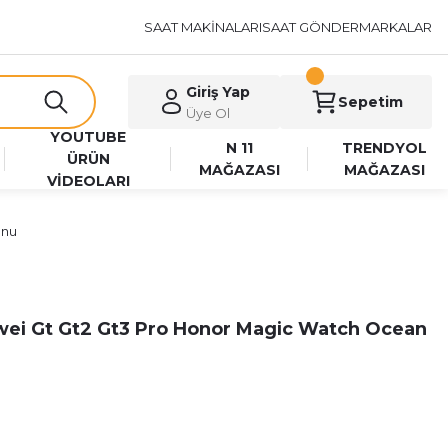
SAAT MAKİNALARI
SAAT GÖNDER
MARKALAR
Giriş Yap
Sepetim
Üye Ol
YOUTUBE
N 11
TRENDYOL
ÜRÜN
MAĞAZASI
MAĞAZASI
VİDEOLARI
onu
wei Gt Gt2 Gt3 Pro Honor Magic Watch Ocean