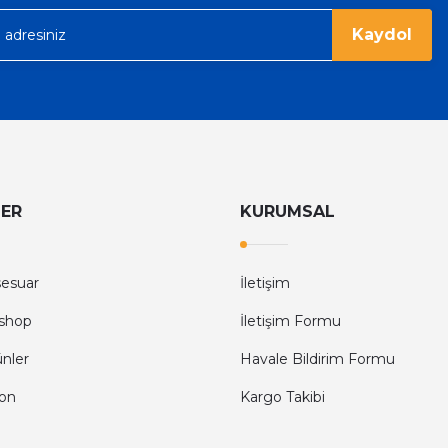
Kaydol
LER
KURUMSAL
sesuar
İletişim
shop
İletişim Formu
ünler
Havale Bildirim Formu
fon
Kargo Takibi