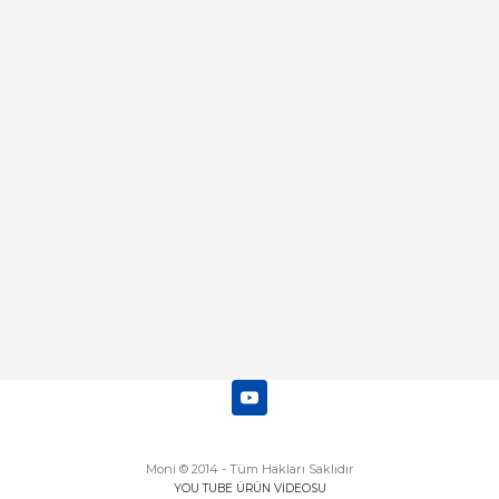
Merhaba bu saatin kırmızi olani var
mı
Abdulhamit Kalaycı | 13/06/2025
Deneyimini Paylaş
Diğer yorumları göster
Moni © 2014 - Tüm Hakları Saklıdır
YOU TUBE ÜRÜN VİDEOSU