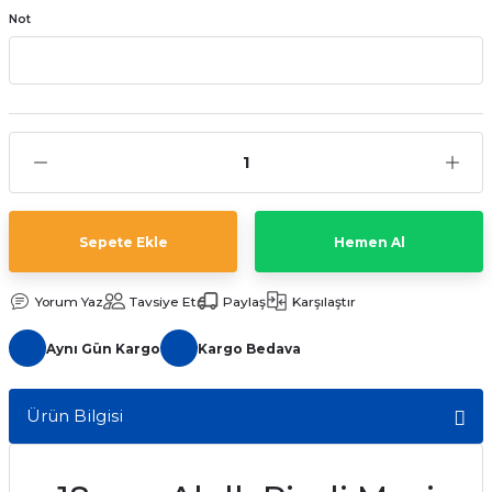
Not
aat Pili
Sepete Ekle
Hemen Al
Yorum Yaz
Tavsiye Et
Paylaş
Karşılaştır
Aynı Gün Kargo
Kargo Bedava
Ürün Bilgisi