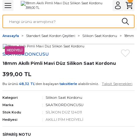
Geri Dön
Geri Dön
Geri Dön
Geri Dön
A & ELEKTİRİK
li ve Cihaz Pilleri
etleri
at Kordon Çeşitleri
AYDINLATMA & ELEKTRİK
Anasayfa
Standart Saat Kordon Çeşitleri
Silikon Saat Kordonu
18mm Ak
 ELEKTRİK
İL ÇEŞİTLERİ
aat kordonları
AYDINLATMA
HEDİYELİ
SAATKORDONCUSU
LERİ
İL ÇEŞİTLERİ
t Kordonları
BİLGİSAYAR
18mm Akıllı Pimli Mavi Düz Silikon Saat Kordonu
ESUARLARI
 PİL ÇEŞİTLERİ
aat Kordonu
OFİS MALZEMELERİ
399,00 TL
Taksit Seçenekleri
Bu ürünü
48,32 TL
’den başlayan
taksitlerle
alabilirsiniz.
 Örme saat kordonu
Silikon Saat Kordonu
Kategori
leri
ordonu
SAATKORDONCUSU
Marka
SİLİKON DÜZ 124011
Stok Kodu
i
i Saat Kordonları
AKILLI PİM HEDİYELİ
Hediyesi
eri
SİPARİŞ NOTU