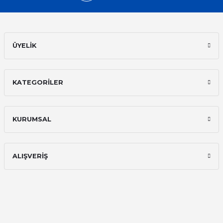
Hızlı kargo, iyi iletişim
E... A... | 11/11/2025
ÜYELİK
İlk defa alışveriş yaptım ve gayet
memnun kaldım
KATEGORİLER
Ali Bilge Ertan | 11/09/2025
Hızlı ve güvenilir.
KURUMSAL
Onur Kerem Öztürk | 28/07/2025
kargo hızlı
ALIŞVERİŞ
mehmet yıldız | 19/06/2025
seiko astron kordon 7x52
Kamil Uğur | 15/06/2025