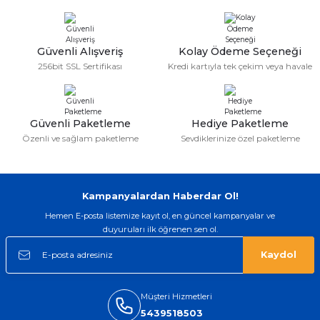
Serdar Keskin | 19/05/2026
Güvenli Alışveriş
Kolay Ödeme Seçeneği
gerçekten çok kaliteil ürün geldi bu
256bit SSL Sertifikası
Kredi kartıyla tek çekim veya havale
kordonu normal dışardan bir saatciye
taktırsam işciliği ile birlikte enaz 2,k
isterlerdi alacak arkadaşlar ölçülerini
doğru belirleyip kaliteyi sorun
etmesin
Güvenli Paketleme
Hediye Paketleme
İsmail yılmaz | 15/05/2026
Özenli ve sağlam paketleme
Sevdiklerinize özel paketleme
Swatch yos Model saatime aldim
arayip teyit aldiktan sonra yolladılar
saatimede tam oldu
Kampanyalardan Haberdar Ol!
Mehmet Kenan | 18/02/2026
Hemen E-posta listemize kayıt ol, en güncel kampanyalar ve
duyuruları ilk öğrenen sen ol.
Sipariş verdikten 2 gün sonra ulaştı.
Oldukça kaliteli ve şık bir görünümü
Kaydol
var. Çok rahat ve hafif. Bileğimi hiç
rahatsız etmiyor ve tam oturdu.
Dayanıklılığı zaman içinde belli
olacak...
Müşteri Hizmetleri
5439518503
Sinan Tatlicioglu | 30/01/2026