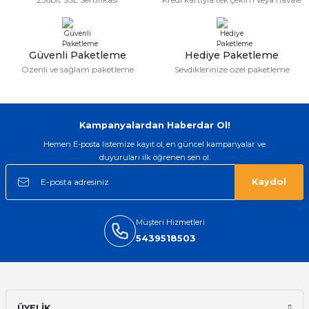
aat Pili
Güvenli Paketleme
Hediye Paketleme
Özenli ve sağlam paketleme
Sevdiklerinize özel paketleme
Kampanyalardan Haberdar Ol!
Hemen E-posta listemize kayıt ol, en güncel kampanyalar ve
duyuruları ilk öğrenen sen ol.
Kaydol
Müşteri Hizmetleri
5439518503
ÜYELİK